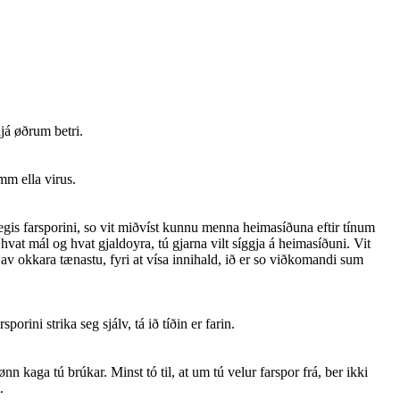
já øðrum betri.
amm ella virus.
mvegis farsporini, so vit miðvíst kunnu menna heimasíðuna eftir tínum
 hvat mál og hvat gjaldoyra, tú gjarna vilt síggja á heimasíðuni. Vit
 av okkara tænastu, fyri at vísa innihald, ið er so viðkomandi sum
rini strika seg sjálv, tá ið tíðin er farin.
ønn kaga tú brúkar. Minst tó til, at um tú velur farspor frá, ber ikki
.