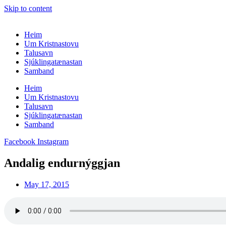
Skip to content
Heim
Um Kristnastovu
Talusavn
Sjúklingatænastan
Samband
Heim
Um Kristnastovu
Talusavn
Sjúklingatænastan
Samband
Facebook
Instagram
Andalig endurnýggjan
May 17, 2015