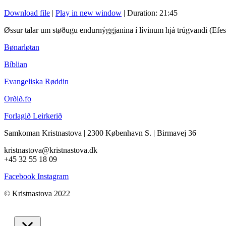
Download file
|
Play in new window
|
Duration: 21:45
Øssur talar um støðugu endurnýggjanina í lívinum hjá trúgvandi (Efe
Bønarløtan
Bíblian
Evangeliska Røddin
Orðið.fo
Forlagið Leirkerið
Samkoman Kristnastova
| 2300 København S.
|
Birmavej 36
kristnastova@kristnastova.dk
+45 32 55 18 0
9
Facebook
Instagram
© Kristnastova 2022