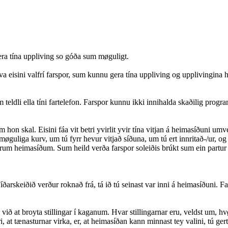
gera tína uppliving so góða sum møguligt.
a eisini valfrí farspor, sum kunnu gera tína uppliving og upplivingina h
num teldli ella tíni fartelefon. Farspor kunnu ikki innihalda skaðilig progr
 hon skal. Eisini fáa vit betri yvirlit yvir tína vitjan á heimasíðuni u
møguliga kurv, um tú fyrr hevur vitjað síðuna, um tú ert innritað-/ur, og
øðrum heimasíðum. Sum heild verða farspor soleiðis brúkt sum ein partur
rskeiðið verður roknað frá, tá ið tú seinast var inni á heimasíðuni. Farspo
ni við at broyta stillingar í kaganum. Hvar stillingarnar eru, veldst um, hv
i, at tænasturnar virka, er, at heimasíðan kann minnast tey valini, tú gert