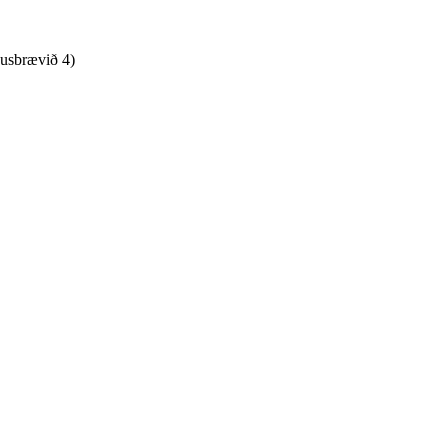
susbrævið 4)