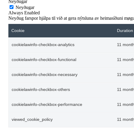
Neyðugar
Neyðugar
Always Enabled
Neyðug farspor hjálpa til við at gera nýtsluna av heimasíðuni møguli
Cookie
Duration
cookielawinfo-checkbox-analytics
11 mont
cookielawinfo-checkbox-functional
11 mont
cookielawinfo-checkbox-necessary
11 mont
cookielawinfo-checkbox-others
11 mont
cookielawinfo-checkbox-performance
11 mont
viewed_cookie_policy
11 mont