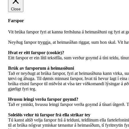
Close
Farspor
Vit brúka farspor fyri at kanna ferðsluna á heimasíðuni og fyri at 
Neyðug farspor tryggja, at heimasíðan riggar, sum hon skal. Vit hav
Hvat er eitt farspor (cookie)?
Eitt farspor er ein lítil tekstfíla, sum verður goymd á tíni teldu, tí
Brúk av farsporum á heimasíðuni
Tað er neyðugt at brúka farspor, fyri at heimasíðuna kann virka, sum
tørvi og áhuga. Til dømis minnast farspor, hvat tú hevur lagt í eina 
brúka eisini farspor til miðvíst at vísa tær viðkomandi lýsingar á 
gjørligt fyri teg.
Hvussu leingi verða farspor goymd?
Tað er ymiskt, hvussu leingi farspor verða goymd á tínari útgerð. Tíða
Soleiðis velur tú farspor frá ella strikar tey
Tú kanst altíð velja farspor frá á telduni, teldlinum ella fartelefoni
til at brúka nógvar ymiskar tænastur á heimasíðum, tí fyritreytin fyr