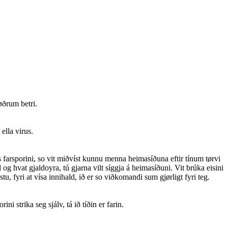
øðrum betri.
ella virus.
is farsporini, so vit miðvíst kunnu menna heimasíðuna eftir tínum tørvi
 og hvat gjaldoyra, tú gjarna vilt síggja á heimasíðuni. Vit brúka eisini
, fyri at vísa innihald, ið er so viðkomandi sum gjørligt fyri teg.
i strika seg sjálv, tá ið tíðin er farin.