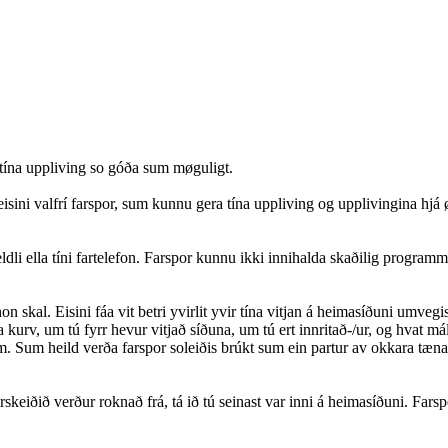
a tína uppliving so góða sum møguligt.
isini valfrí farspor, sum kunnu gera tína uppliving og upplivingina hjá 
teldli ella tíni fartelefon. Farspor kunnu ikki innihalda skaðilig programm 
n skal. Eisini fáa vit betri yvirlit yvir tína vitjan á heimasíðuni umveg
kurv, um tú fyrr hevur vitjað síðuna, um tú ert innritað-/ur, og hvat mál
 Sum heild verða farspor soleiðis brúkt sum ein partur av okkara tænastu
eiðið verður roknað frá, tá ið tú seinast var inni á heimasíðuni. Farsporin