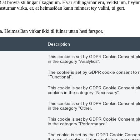
ið at broyta stillingar í kaganum. Hvar stillingarnar eru, veldst um, hvønn k
sturnar virka, er, at heimasíðan kann minnast tey valini, tú gert.
 Heimasíðan virkar ikki til fulnar uttan hesi farspor.
Description
This cookie is set by GDPR Cookie Consent plug
in the category "Analytics".
The cookie is set by GDPR cookie consent to r
"Functional".
This cookie is set by GDPR Cookie Consent plug
cookies in the category "Necessary".
This cookie is set by GDPR Cookie Consent plug
in the category "Other.
This cookie is set by GDPR Cookie Consent plug
in the category "Performance".
The cookie is set by the GDPR Cookie Consent 
the use of cookies. It does not store any perso