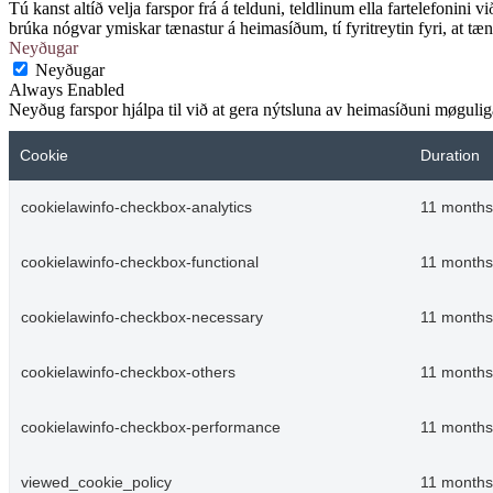
Tú kanst altíð velja farspor frá á telduni, teldlinum ella fartelefonini v
brúka nógvar ymiskar tænastur á heimasíðum, tí fyritreytin fyri, at tæna
Neyðugar
Neyðugar
Always Enabled
Neyðug farspor hjálpa til við at gera nýtsluna av heimasíðuni møguliga.
Cookie
Duration
cookielawinfo-checkbox-analytics
11 months
cookielawinfo-checkbox-functional
11 months
cookielawinfo-checkbox-necessary
11 months
cookielawinfo-checkbox-others
11 months
cookielawinfo-checkbox-performance
11 months
viewed_cookie_policy
11 months