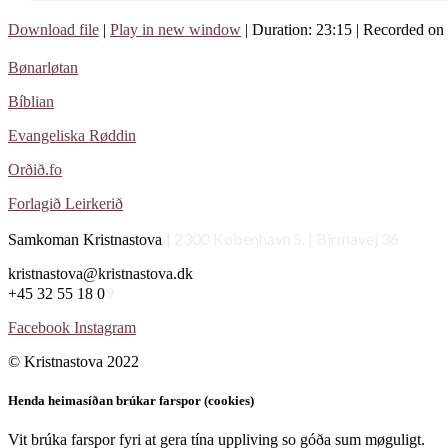
Download file
|
Play in new window
|
Duration: 23:15
|
Recorded on
Bønarløtan
Bíblian
Evangeliska Røddin
Orðið.fo
Forlagið Leirkerið
| 2300 København S.
|
Birmavej 36
Samkoman Kristnastova
kristnastova@kristnastova.dk
9
+45 32 55 18 0
Facebook
Instagram
© Kristnastova 2022
Henda heimasíðan brúkar farspor (cookies)
Vit brúka farspor fyri at gera tína uppliving so góða sum møguligt.