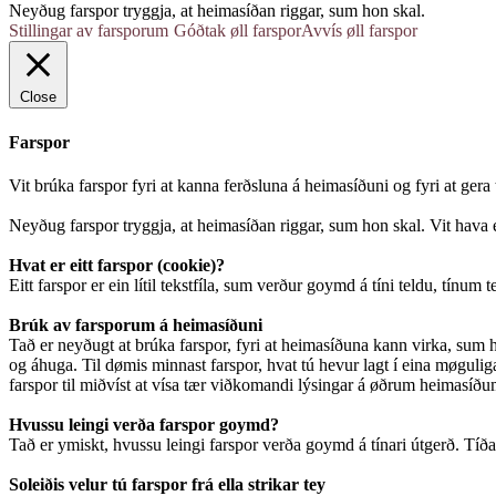
Neyðug farspor tryggja, at heimasíðan riggar, sum hon skal.
Stillingar av farsporum
Góðtak øll farspor
Avvís øll farspor
Close
Farspor
Vit brúka farspor fyri at kanna ferðsluna á heimasíðuni og fyri at ger
Neyðug farspor tryggja, at heimasíðan riggar, sum hon skal. Vit hava e
Hvat er eitt farspor (cookie)?
Eitt farspor er ein lítil tekstfíla, sum verður goymd á tíni teldu, tínum 
Brúk av farsporum á heimasíðuni
Tað er neyðugt at brúka farspor, fyri at heimasíðuna kann virka, sum ho
og áhuga. Til dømis minnast farspor, hvat tú hevur lagt í eina møguliga 
farspor til miðvíst at vísa tær viðkomandi lýsingar á øðrum heimasíðum.
Hvussu leingi verða farspor goymd?
Tað er ymiskt, hvussu leingi farspor verða goymd á tínari útgerð. Tíðarsk
Soleiðis velur tú farspor frá ella strikar tey