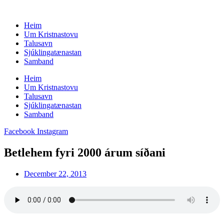
Skip
to
Heim
content
Um Kristnastovu
Talusavn
Sjúklingatænastan
Samband
Heim
Um Kristnastovu
Talusavn
Sjúklingatænastan
Samband
Facebook
Instagram
Betlehem fyri 2000 árum síðani
December 22, 2013