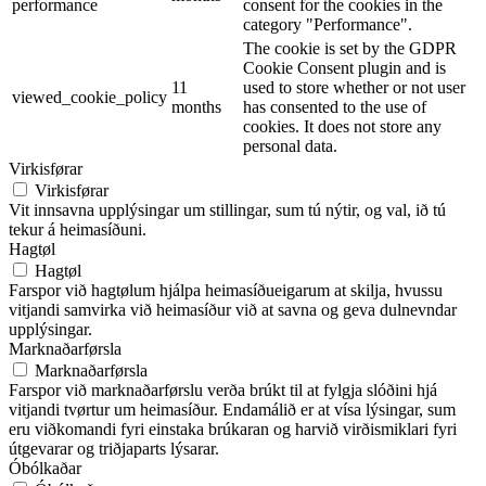
performance
consent for the cookies in the
category "Performance".
The cookie is set by the GDPR
Cookie Consent plugin and is
11
used to store whether or not user
viewed_cookie_policy
months
has consented to the use of
cookies. It does not store any
personal data.
Virkisførar
Virkisførar
Vit innsavna upplýsingar um stillingar, sum tú nýtir, og val, ið tú
tekur á heimasíðuni.
Hagtøl
Hagtøl
Farspor við hagtølum hjálpa heimasíðueigarum at skilja, hvussu
vitjandi samvirka við heimasíður við at savna og geva dulnevndar
upplýsingar.
Marknaðarførsla
Marknaðarførsla
Farspor við marknaðarførslu verða brúkt til at fylgja slóðini hjá
vitjandi tvørtur um heimasíður. Endamálið er at vísa lýsingar, sum
eru viðkomandi fyri einstaka brúkaran og harvið virðismiklari fyri
útgevarar og triðjaparts lýsarar.
Óbólkaðar