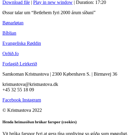
Download file
|
Play in new window
|
Duration: 17:20
Øssur talar um “Betlehem fyri 2000 árum síðani”
Bønarløtan
Bíblian
Evangeliska Røddin
Orðið.fo
Forlagið Leirkerið
Samkoman Kristnastova
| 2300 København S.
|
Birmavej 36
kristnastova@kristnastova.dk
+45 32 55 18 0
9
Facebook
Instagram
© Kristnastova 2022
Henda heimasíðan brúkar farspor (cookies)
Vit brúka farspor fyri at gera tína uppliving so góða sum møguligt.