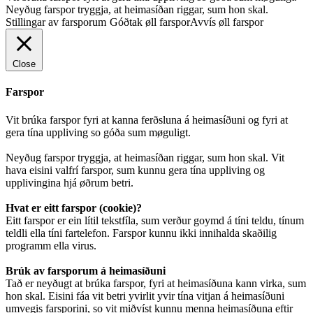
Neyðug farspor tryggja, at heimasíðan riggar, sum hon skal.
Stillingar av farsporum
Góðtak øll farspor
Avvís øll farspor
Close
Farspor
Vit brúka farspor fyri at kanna ferðsluna á heimasíðuni og fyri at
gera tína uppliving so góða sum møguligt.
Neyðug farspor tryggja, at heimasíðan riggar, sum hon skal. Vit
hava eisini valfrí farspor, sum kunnu gera tína uppliving og
upplivingina hjá øðrum betri.
Hvat er eitt farspor (cookie)?
Eitt farspor er ein lítil tekstfíla, sum verður goymd á tíni teldu, tínum
teldli ella tíni fartelefon. Farspor kunnu ikki innihalda skaðilig
programm ella virus.
Brúk av farsporum á heimasíðuni
Tað er neyðugt at brúka farspor, fyri at heimasíðuna kann virka, sum
hon skal. Eisini fáa vit betri yvirlit yvir tína vitjan á heimasíðuni
umvegis farsporini, so vit miðvíst kunnu menna heimasíðuna eftir