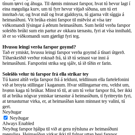
tínum tørvi og áhuga. Til dømis minnast farspor, hvat tú hevur lagt í
eina møguliga kurv, um tú fyrr hevur vitjað síðuna, um tú ert
innritað-/ur, og hvat mál og hvat gjaldoyra, tú gjarna vilt síggja á
heimasíðuni. Vit brúka eisini farspor til miðvíst at vísa tær
viðkomandi lýsingar á øðrum heimasíðum. Sum heild verða farspor
soleiðis brúkt sum ein partur av okkara tænastu, fyri at vísa innihald,
ið er so viðkomandi sum gjørligt fyri teg.
Hvussu leingi verða farspor goymd?
Tað er ymiskt, hvussu leingi farspor verða goymd á tínari útgerð.
Tíðarskeiðið verður roknað frá, tá ið tú seinast var inni á
heimasíðuni. Farsporini strika seg sjálv, tá ið tíðin er farin.
Soleiðis velur tú farspor frá ella strikar tey
Tú kanst altíð velja farspor frá á telduni, teldlinum ella fartelefonini
við at broyta stillingar í kaganum. Hvar stillingarnar eru, veldst um,
hvønn kaga tú brúkar. Minst tó til, at um tú velur farspor frá, ber ikki
til at brúka nógvar ymiskar tænastur á heimasíðum, tí fyritreytin fyri,
at tænasturnar virka, er, at heimasíðan kann minnast tey valini, tú
gert.
Neyðugar
Neyðugar
Always Enabled
Neyðug farspor hjálpa til við at gera nýtsluna av heimasíðuni
møguliga. Heimasíðan virkar ikki til fulnar uttan hesi farspor.