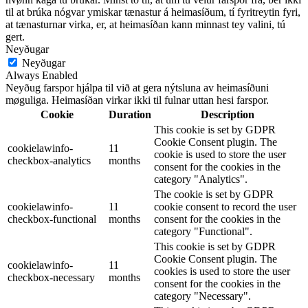
til at brúka nógvar ymiskar tænastur á heimasíðum, tí fyritreytin fyri,
at tænasturnar virka, er, at heimasíðan kann minnast tey valini, tú
gert.
Neyðugar
Neyðugar
Always Enabled
Neyðug farspor hjálpa til við at gera nýtsluna av heimasíðuni
møguliga. Heimasíðan virkar ikki til fulnar uttan hesi farspor.
Cookie
Duration
Description
This cookie is set by GDPR
Cookie Consent plugin. The
cookielawinfo-
11
cookie is used to store the user
checkbox-analytics
months
consent for the cookies in the
category "Analytics".
The cookie is set by GDPR
cookielawinfo-
11
cookie consent to record the user
checkbox-functional
months
consent for the cookies in the
category "Functional".
This cookie is set by GDPR
Cookie Consent plugin. The
cookielawinfo-
11
cookies is used to store the user
checkbox-necessary
months
consent for the cookies in the
category "Necessary".