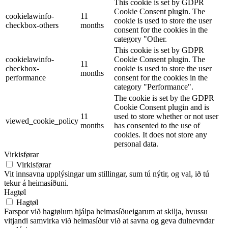
This cookie is set by GDPR
Cookie Consent plugin. The
cookielawinfo-
11
cookie is used to store the user
checkbox-others
months
consent for the cookies in the
category "Other.
This cookie is set by GDPR
cookielawinfo-
Cookie Consent plugin. The
11
checkbox-
cookie is used to store the user
months
performance
consent for the cookies in the
category "Performance".
The cookie is set by the GDPR
Cookie Consent plugin and is
11
used to store whether or not user
viewed_cookie_policy
months
has consented to the use of
cookies. It does not store any
personal data.
Virkisførar
Virkisførar
Vit innsavna upplýsingar um stillingar, sum tú nýtir, og val, ið tú
tekur á heimasíðuni.
Hagtøl
Hagtøl
Farspor við hagtølum hjálpa heimasíðueigarum at skilja, hvussu
vitjandi samvirka við heimasíður við at savna og geva dulnevndar