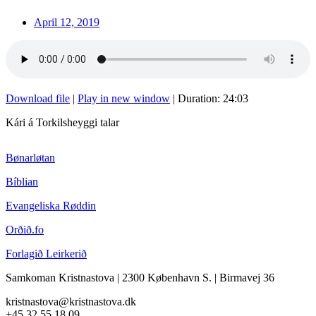
April 12, 2019
Download file
|
Play in new window
|
Duration: 24:03
Kári á Torkilsheyggi talar
Bønarløtan
Bíblian
Evangeliska Røddin
Orðið.fo
Forlagið Leirkerið
Samkoman Kristnastova
| 2300 København S.
|
Birmavej 36
kristnastova@kristnastova.dk
+45 32 55 18 0
9