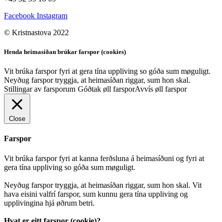
Facebook
Instagram
© Kristnastova 2022
Henda heimasíðan brúkar farspor (cookies)
Vit brúka farspor fyri at gera tína uppliving so góða sum møguligt.
Neyðug farspor tryggja, at heimasíðan riggar, sum hon skal.
Stillingar av farsporum
Góðtak øll farspor
Avvís øll farspor
Close
Farspor
Vit brúka farspor fyri at kanna ferðsluna á heimasíðuni og fyri at
gera tína uppliving so góða sum møguligt.
Neyðug farspor tryggja, at heimasíðan riggar, sum hon skal. Vit
hava eisini valfrí farspor, sum kunnu gera tína uppliving og
upplivingina hjá øðrum betri.
Hvat er eitt farspor (cookie)?