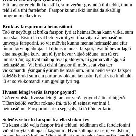
Eitt farspor er ein lítil tekstfíla, sum verður goymd á tíni teldu, tínum
teldli ella tíni fartelefon. Farspor kunnu ikki innihalda skaðilig
programm ella virus.
Brúk av farsporum á heimasíðuni
Tað er neyðugt at brúka farspor, fyri at heimasíðuna kann virka, sum
hon skal. Eisini fáa vit betri yvirlit yvir tína vitjan á heimasíðuni
umvegis farsporini, so vit miðvíst kunnu menna heimasíðuna eftir
tínum tørvi og áhuga. Til dømis minnast farspor, hvat tú hevur lagt í
eina møguliga kurv, um tú fyrr hevur vitjað síðuna, um tú ert
innritað-/ur, og hvat mál og hvat gjaldoyra, tú gjarna vilt síggja á
heimasíðuni. Vit brúka eisini farspor til miðvíst at vísa tær
viðkomandi lýsingar á øðrum heimasíðum. Sum heild verða farspor
soleiðis brúkt sum ein partur av okkara tænastu, fyri at vísa innihald,
ið er so viðkomandi sum gjørligt fyri teg.
Hvussu leingi verða farspor goymd?
Tað er ymiskt, hvussu leingi farspor verða goymd á tínari útgerð.
Tíðarskeiðið verður roknað frá, tá ið tú seinast var inni á
heimasíðuni. Farsporini strika seg sjálv, tá ið tíðin er farin.
Soleiðis velur tú farspor frá ella strikar tey
Tú kanst altíð velja farspor frá á telduni, teldlinum ella fartelefonini
við at broyta stillingar í kaganum. Hvar stillingarnar eru, veldst um,
hvønn kaga tú brúkar. Minst tó til, at um tú velur farspor frá, ber ikki