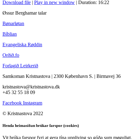
Download file
|
Play in new window
|
Duration: 16:22
Øssur Berghamar talar
Bønarløtan
Bíblian
Evangeliska Røddin
Orðið.fo
Forlagið Leirkerið
Samkoman Kristnastova
| 2300 København S.
|
Birmavej 36
kristnastova@kristnastova.dk
+45 32 55 18 0
9
Facebook
Instagram
© Kristnastova 2022
Henda heimasíðan brúkar farspor (cookies)
Vit brúka farspor fyri at gera tína uppliving so góða sum møguligt.