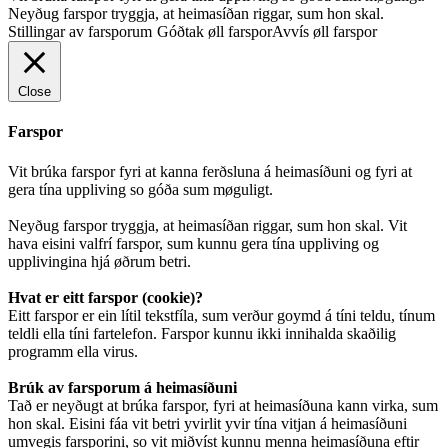
Neyðug farspor tryggja, at heimasíðan riggar, sum hon skal.
Stillingar av farsporum
Góðtak øll farspor
Avvís øll farspor
Close
Farspor
Vit brúka farspor fyri at kanna ferðsluna á heimasíðuni og fyri at
gera tína uppliving so góða sum møguligt.
Neyðug farspor tryggja, at heimasíðan riggar, sum hon skal. Vit
hava eisini valfrí farspor, sum kunnu gera tína uppliving og
upplivingina hjá øðrum betri.
Hvat er eitt farspor (cookie)?
Eitt farspor er ein lítil tekstfíla, sum verður goymd á tíni teldu, tínum
teldli ella tíni fartelefon. Farspor kunnu ikki innihalda skaðilig
programm ella virus.
Brúk av farsporum á heimasíðuni
Tað er neyðugt at brúka farspor, fyri at heimasíðuna kann virka, sum
hon skal. Eisini fáa vit betri yvirlit yvir tína vitjan á heimasíðuni
umvegis farsporini, so vit miðvíst kunnu menna heimasíðuna eftir