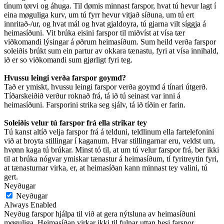
tínum tørvi og áhuga. Til dømis minnast farspor, hvat tú hevur lagt í
eina møguliga kurv, um tú fyrr hevur vitjað síðuna, um tú ert
innritað-/ur, og hvat mál og hvat gjaldoyra, tú gjarna vilt síggja á
heimasíðuni. Vit brúka eisini farspor til miðvíst at vísa tær
viðkomandi lýsingar á øðrum heimasíðum. Sum heild verða farspor
soleiðis brúkt sum ein partur av okkara tænastu, fyri at vísa innihald,
ið er so viðkomandi sum gjørligt fyri teg.
Hvussu leingi verða farspor goymd?
Tað er ymiskt, hvussu leingi farspor verða goymd á tínari útgerð.
Tíðarskeiðið verður roknað frá, tá ið tú seinast var inni á
heimasíðuni. Farsporini strika seg sjálv, tá ið tíðin er farin.
Soleiðis velur tú farspor frá ella strikar tey
Tú kanst altíð velja farspor frá á telduni, teldlinum ella fartelefonini
við at broyta stillingar í kaganum. Hvar stillingarnar eru, veldst um,
hvønn kaga tú brúkar. Minst tó til, at um tú velur farspor frá, ber ikki
til at brúka nógvar ymiskar tænastur á heimasíðum, tí fyritreytin fyri,
at tænasturnar virka, er, at heimasíðan kann minnast tey valini, tú
gert.
Neyðugar
Neyðugar
Always Enabled
Neyðug farspor hjálpa til við at gera nýtsluna av heimasíðuni
møguliga. Heimasíðan virkar ikki til fulnar uttan hesi farspor.