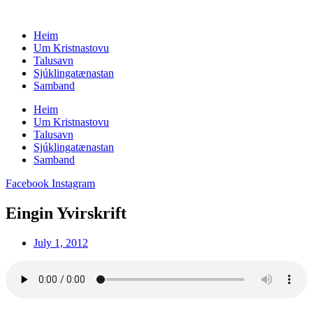
Skip
to
Heim
content
Um Kristnastovu
Talusavn
Sjúklingatænastan
Samband
Heim
Um Kristnastovu
Talusavn
Sjúklingatænastan
Samband
Facebook
Instagram
Eingin Yvirskrift
July 1, 2012