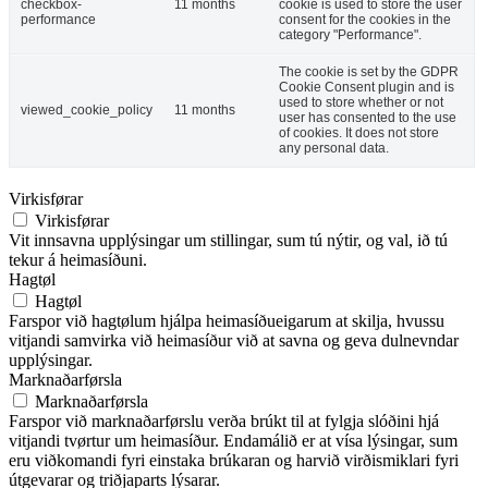
checkbox-
11 months
cookie is used to store the user
performance
consent for the cookies in the
category "Performance".
The cookie is set by the GDPR
Cookie Consent plugin and is
used to store whether or not
viewed_cookie_policy
11 months
user has consented to the use
of cookies. It does not store
any personal data.
Virkisførar
Virkisførar
Vit innsavna upplýsingar um stillingar, sum tú nýtir, og val, ið tú
tekur á heimasíðuni.
Hagtøl
Hagtøl
Farspor við hagtølum hjálpa heimasíðueigarum at skilja, hvussu
vitjandi samvirka við heimasíður við at savna og geva dulnevndar
upplýsingar.
Marknaðarførsla
Marknaðarførsla
Farspor við marknaðarførslu verða brúkt til at fylgja slóðini hjá
vitjandi tvørtur um heimasíður. Endamálið er at vísa lýsingar, sum
eru viðkomandi fyri einstaka brúkaran og harvið virðismiklari fyri
útgevarar og triðjaparts lýsarar.