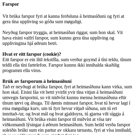
Farspor
Vit brúka farspor fyri at kanna ferðsluna á heimasíðuni og fyri at
gera tína uppliving so góða sum møguligt.
Neyðug farspor tryggja, at heimasíðan riggar, sum hon skal. Vit
hava eisini valfrí farspor, sum kunnu gera tína uppliving og
upplivingina hjá øðrum betri.
Hvat er eitt farspor (cookie)?
Eitt farspor er ein lítil tekstfíla, sum verður goymd á tíni teldu, tínum
teldli ella tíni fartelefon. Farspor kunnu ikki innihalda skaðilig
programm ella virus.
Brúk av farsporum á heimasíðuni
Tað er neyðugt at brúka farspor, fyri at heimasíðuna kann virka, sum
hon skal. Eisini fáa vit betri yvirlit yvir tína vitjan á heimasíðuni
umvegis farsporini, so vit miðvíst kunnu menna heimasíðuna eftir
tínum tørvi og áhuga. Til dømis minnast farspor, hvat tú hevur lagt í
eina møguliga kurv, um tú fyrr hevur vitjað síðuna, um tú ert
innritað-/ur, og hvat mál og hvat gjaldoyra, tú gjarna vilt síggja á
heimasíðuni. Vit brúka eisini farspor til miðvíst at vísa tær
viðkomandi lýsingar á øðrum heimasíðum. Sum heild verða farspor
soleiðis brúkt sum ein partur av okkara tænastu, fyri at vísa innihald,