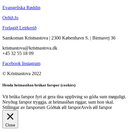
Evangeliska Røddin
Orðið.fo
Forlagið Leirkerið
Samkoman Kristnastova
| 2300 København S.
|
Birmavej 36
kristnastova@kristnastova.dk
+45 32 55 18 0
9
Facebook
Instagram
© Kristnastova 2022
Henda heimasíðan brúkar farspor (cookies)
Vit brúka farspor fyri at gera tína uppliving so góða sum møguligt.
Neyðug farspor tryggja, at heimasíðan riggar, sum hon skal.
Stillingar av farsporum
Góðtak øll farspor
Avvís øll farspor
Close