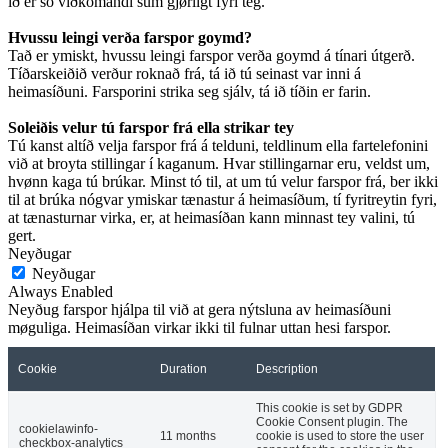
ið er so viðkomandi sum gjørligt fyri teg.
Hvussu leingi verða farspor goymd?
Tað er ymiskt, hvussu leingi farspor verða goymd á tínari útgerð.
Tíðarskeiðið verður roknað frá, tá ið tú seinast var inni á
heimasíðuni. Farsporini strika seg sjálv, tá ið tíðin er farin.
Soleiðis velur tú farspor frá ella strikar tey
Tú kanst altíð velja farspor frá á telduni, teldlinum ella fartelefonini
við at broyta stillingar í kaganum. Hvar stillingarnar eru, veldst um,
hvønn kaga tú brúkar. Minst tó til, at um tú velur farspor frá, ber ikki
til at brúka nógvar ymiskar tænastur á heimasíðum, tí fyritreytin fyri,
at tænasturnar virka, er, at heimasíðan kann minnast tey valini, tú
gert.
Neyðugar
Neyðugar
Always Enabled
Neyðug farspor hjálpa til við at gera nýtsluna av heimasíðuni
møguliga. Heimasíðan virkar ikki til fulnar uttan hesi farspor.
Cookie
Duration
Description
This cookie is set by GDPR
Cookie Consent plugin. The
cookielawinfo-
11 months
cookie is used to store the user
checkbox-analytics