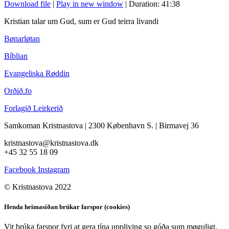
Download file
|
Play in new window
|
Duration: 41:38
Kristian talar um Gud, sum er Gud teirra livandi
Bønarløtan
Bíblian
Evangeliska Røddin
Orðið.fo
Forlagið Leirkerið
Samkoman Kristnastova
| 2300 København S.
|
Birmavej 36
kristnastova@kristnastova.dk
+45 32 55 18 0
9
Facebook
Instagram
© Kristnastova 2022
Henda heimasíðan brúkar farspor (cookies)
Vit brúka farspor fyri at gera tína uppliving so góða sum møguligt.