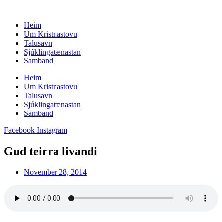
Skip
to
Heim
content
Um Kristnastovu
Talusavn
Sjúklingatænastan
Samband
Heim
Um Kristnastovu
Talusavn
Sjúklingatænastan
Samband
Facebook
Instagram
Gud teirra livandi
November 28, 2014