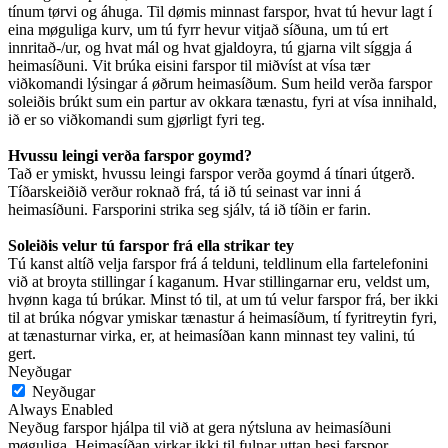
tínum tørvi og áhuga. Til dømis minnast farspor, hvat tú hevur lagt í
eina møguliga kurv, um tú fyrr hevur vitjað síðuna, um tú ert
innritað-/ur, og hvat mál og hvat gjaldoyra, tú gjarna vilt síggja á
heimasíðuni. Vit brúka eisini farspor til miðvíst at vísa tær
viðkomandi lýsingar á øðrum heimasíðum. Sum heild verða farspor
soleiðis brúkt sum ein partur av okkara tænastu, fyri at vísa innihald,
ið er so viðkomandi sum gjørligt fyri teg.
Hvussu leingi verða farspor goymd?
Tað er ymiskt, hvussu leingi farspor verða goymd á tínari útgerð.
Tíðarskeiðið verður roknað frá, tá ið tú seinast var inni á
heimasíðuni. Farsporini strika seg sjálv, tá ið tíðin er farin.
Soleiðis velur tú farspor frá ella strikar tey
Tú kanst altíð velja farspor frá á telduni, teldlinum ella fartelefonini
við at broyta stillingar í kaganum. Hvar stillingarnar eru, veldst um,
hvønn kaga tú brúkar. Minst tó til, at um tú velur farspor frá, ber ikki
til at brúka nógvar ymiskar tænastur á heimasíðum, tí fyritreytin fyri,
at tænasturnar virka, er, at heimasíðan kann minnast tey valini, tú
gert.
Neyðugar
Neyðugar
Always Enabled
Neyðug farspor hjálpa til við at gera nýtsluna av heimasíðuni
møguliga. Heimasíðan virkar ikki til fulnar uttan hesi farspor.