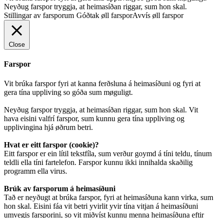
Neyðug farspor tryggja, at heimasíðan riggar, sum hon skal.
Stillingar av farsporum
Góðtak øll farspor
Avvís øll farspor
Close
Farspor
Vit brúka farspor fyri at kanna ferðsluna á heimasíðuni og fyri at
gera tína uppliving so góða sum møguligt.
Neyðug farspor tryggja, at heimasíðan riggar, sum hon skal. Vit
hava eisini valfrí farspor, sum kunnu gera tína uppliving og
upplivingina hjá øðrum betri.
Hvat er eitt farspor (cookie)?
Eitt farspor er ein lítil tekstfíla, sum verður goymd á tíni teldu, tínum
teldli ella tíni fartelefon. Farspor kunnu ikki innihalda skaðilig
programm ella virus.
Brúk av farsporum á heimasíðuni
Tað er neyðugt at brúka farspor, fyri at heimasíðuna kann virka, sum
hon skal. Eisini fáa vit betri yvirlit yvir tína vitjan á heimasíðuni
umvegis farsporini, so vit miðvíst kunnu menna heimasíðuna eftir