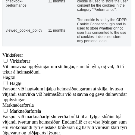
checkbox-
11 months
cookie is used to store the user
performance
consent for the cookies in the
category "Performance".
The cookie is set by the GDPR
Cookie Consent plugin and is
used to store whether or not
viewed_cookie_policy
11 months
user has consented to the use
of cookies. It does not store
any personal data.
Virkisførar
Virkisførar
Vit innsavna upplýsingar um stillingar, sum tú nýtir, og val, ið tú
tekur á heimasíðuni.
Hagtøl
Hagtøl
Farspor við hagtølum hjálpa heimasíðueigarum at skilja, hvussu
vitjandi samvirka við heimasíður við at savna og geva dulnevndar
upplýsingar.
Marknaðarførsla
Marknaðarførsla
Farspor við marknaðarførslu verða brúkt til at fylgja slóðini hjá
vitjandi tvørtur um heimasíður. Endamálið er at vísa lýsingar, sum
eru viðkomandi fyri einstaka brúkaran og harvið virðismiklari fyri
útgevarar og triðjaparts lýsarar.