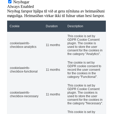
Neyðugar
Always Enabled
Neyðug farspor hjálpa til við at gera nýtsluna av heimasíðuni
møguliga. Heimasíðan virkar ikki til fulnar uttan hesi farspor.
Cookie
Duration
Description
This cookie is set by
GDPR Cookie Consent
cookielawinfo-
plugin. The cookie is
11 months
checkbox-analytics
used to store the user
consent for the cookies in
the category "Analytics".
The cookie is set by
GDPR cookie consent to
cookielawinfo-
11 months
record the user consent
checkbox-functional
for the cookies in the
category "Functional".
This cookie is set by
GDPR Cookie Consent
cookielawinfo-
plugin. The cookies is
11 months
checkbox-necessary
used to store the user
consent for the cookies in
the category "Necessary".
This cookie is set by