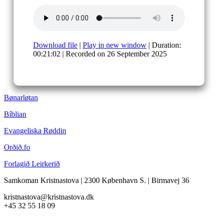
Download file
|
Play in new window
|
Duration:
00:21:02
|
Recorded on 26 September 2025
Bønarløtan
Bíblian
Evangeliska Røddin
Orðið.fo
Forlagið Leirkerið
Samkoman Kristnastova
| 2300 København S.
|
Birmavej 36
kristnastova@kristnastova.dk
+45 32 55 18 0
9