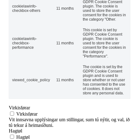
GDPR Cookie Consent
cookielawinfo-
plugin. The cookie is
11 months
checkbox-others
used to store the user
consent for the cookies in
the category "Other.
This cookie is set by
GDPR Cookie Consent
cookielawinfo-
plugin. The cookie is
checkbox-
11 months
used to store the user
performance
consent for the cookies in
the category
"Performance".
The cookie is set by the
GDPR Cookie Consent
plugin and is used to
viewed_cookie_policy
11 months
store whether or not user
has consented to the use
of cookies. It does not
store any personal data.
Virkisførar
Virkisførar
Vit innsavna upplýsingar um stillingar, sum tú nýtir, og val, ið
tú tekur á heimasíðuni.
Hagtøl
Hagtøl