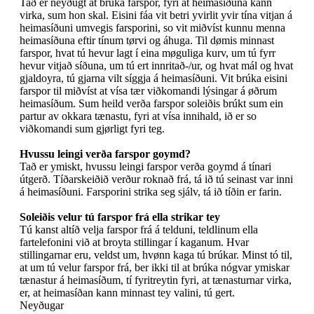
Tað er neyðugt at brúka farspor, fyri at heimasíðuna kann
virka, sum hon skal. Eisini fáa vit betri yvirlit yvir tína vitjan á
heimasíðuni umvegis farsporini, so vit miðvíst kunnu menna
heimasíðuna eftir tínum tørvi og áhuga. Til dømis minnast
farspor, hvat tú hevur lagt í eina møguliga kurv, um tú fyrr
hevur vitjað síðuna, um tú ert innritað-/ur, og hvat mál og hvat
gjaldoyra, tú gjarna vilt síggja á heimasíðuni. Vit brúka eisini
farspor til miðvíst at vísa tær viðkomandi lýsingar á øðrum
heimasíðum. Sum heild verða farspor soleiðis brúkt sum ein
partur av okkara tænastu, fyri at vísa innihald, ið er so
viðkomandi sum gjørligt fyri teg.
Hvussu leingi verða farspor goymd?
Tað er ymiskt, hvussu leingi farspor verða goymd á tínari
útgerð. Tíðarskeiðið verður roknað frá, tá ið tú seinast var inni
á heimasíðuni. Farsporini strika seg sjálv, tá ið tíðin er farin.
Soleiðis velur tú farspor frá ella strikar tey
Tú kanst altíð velja farspor frá á telduni, teldlinum ella
fartelefonini við at broyta stillingar í kaganum. Hvar
stillingarnar eru, veldst um, hvønn kaga tú brúkar. Minst tó til,
at um tú velur farspor frá, ber ikki til at brúka nógvar ymiskar
tænastur á heimasíðum, tí fyritreytin fyri, at tænasturnar virka,
er, at heimasíðan kann minnast tey valini, tú gert.
Neyðugar