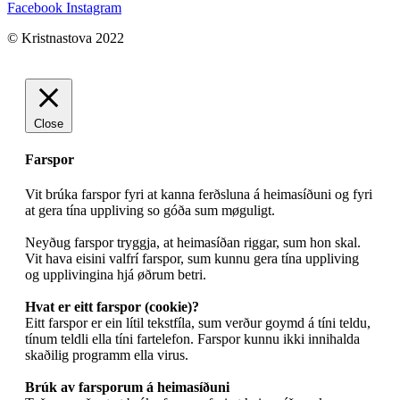
Facebook
Instagram
© Kristnastova 2022
Close
Farspor
Vit brúka farspor fyri at kanna ferðsluna á heimasíðuni og fyri
at gera tína uppliving so góða sum møguligt.
Neyðug farspor tryggja, at heimasíðan riggar, sum hon skal.
Vit hava eisini valfrí farspor, sum kunnu gera tína uppliving
og upplivingina hjá øðrum betri.
Hvat er eitt farspor (cookie)?
Eitt farspor er ein lítil tekstfíla, sum verður goymd á tíni teldu,
tínum teldli ella tíni fartelefon. Farspor kunnu ikki innihalda
skaðilig programm ella virus.
Brúk av farsporum á heimasíðuni