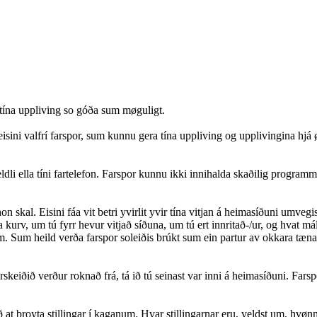
a tína uppliving so góða sum møguligt.
isini valfrí farspor, sum kunnu gera tína uppliving og upplivingina hjá 
teldli ella tíni fartelefon. Farspor kunnu ikki innihalda skaðilig programm 
n skal. Eisini fáa vit betri yvirlit yvir tína vitjan á heimasíðuni umveg
kurv, um tú fyrr hevur vitjað síðuna, um tú ert innritað-/ur, og hvat mál
 Sum heild verða farspor soleiðis brúkt sum ein partur av okkara tænastu
eiðið verður roknað frá, tá ið tú seinast var inni á heimasíðuni. Farsporin
ið at broyta stillingar í kaganum. Hvar stillingarnar eru, veldst um, hvønn k