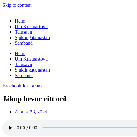
Skip to content
Heim
Um Kristnastovu
Talusavn
Sjúklingatænastan
Samband
Heim
Um Kristnastovu
Talusavn
Sjúklingatænastan
Samband
Facebook
Instagram
Jákup hevur eitt orð
August 23, 2024