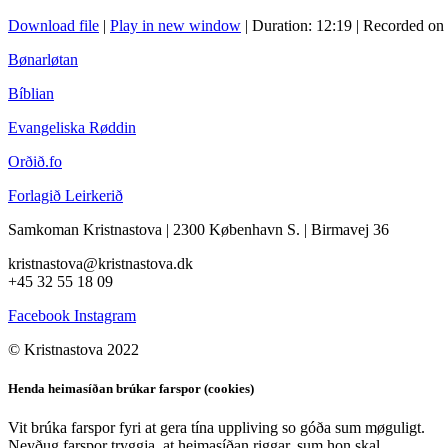
Download file
|
Play in new window
|
Duration: 12:19
|
Recorded on
Bønarløtan
Bíblian
Evangeliska Røddin
Orðið.fo
Forlagið Leirkerið
Samkoman Kristnastova
| 2300 København S.
|
Birmavej 36
kristnastova@kristnastova.dk
+45 32 55 18 0
9
Facebook
Instagram
© Kristnastova 2022
Henda heimasíðan brúkar farspor (cookies)
Vit brúka farspor fyri at gera tína uppliving so góða sum møguligt.
Neyðug farspor tryggja, at heimasíðan riggar, sum hon skal.