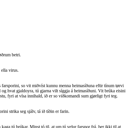
øðrum betri.
ella virus.
is farsporini, so vit miðvíst kunnu menna heimasíðuna eftir tínum tørvi
 og hvat gjaldoyra, tú gjarna vilt síggja á heimasíðuni. Vit brúka eisini
, fyri at vísa innihald, ið er so viðkomandi sum gjørligt fyri teg.
i strika seg sjálv, tá ið tíðin er farin.
aga tú brúkar. Minst tó til, at um tú velur farspor frá, ber ikki til at