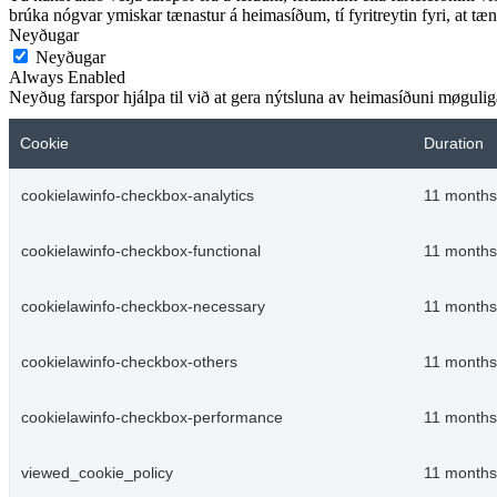
brúka nógvar ymiskar tænastur á heimasíðum, tí fyritreytin fyri, at tæna
Neyðugar
Neyðugar
Always Enabled
Neyðug farspor hjálpa til við at gera nýtsluna av heimasíðuni møguliga.
Cookie
Duration
cookielawinfo-checkbox-analytics
11 months
cookielawinfo-checkbox-functional
11 months
cookielawinfo-checkbox-necessary
11 months
cookielawinfo-checkbox-others
11 months
cookielawinfo-checkbox-performance
11 months
viewed_cookie_policy
11 months