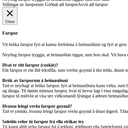
Stillingar av farsporum
Góðtak øll farspor
Avvís øll farspor
Close
Farspor
Vit brúka farspor fyri at kanna ferðsluna á heimasíðuni og fyri at ger
Neyðug farspor tryggja, at heimasíðan riggar, sum hon skal. Vit hava e
Hvat er eitt farspor (cookie)?
Eitt farspor er ein lítil tekstfíla, sum verður goymd á tíni teldu, tínum 
Brúk av farsporum á heimasíðuni
Tað er neyðugt at brúka farspor, fyri at heimasíðuna kann virka, sum ho
og áhuga. Til dømis minnast farspor, hvat tú hevur lagt í eina møguliga 
farspor til miðvíst at vísa tær viðkomandi lýsingar á øðrum heimasíðum.
Hvussu leingi verða farspor goymd?
Tað er ymiskt, hvussu leingi farspor verða goymd á tínari útgerð. Tíðarsk
Soleiðis velur tú farspor frá ella strikar tey
Tú kanst altíð velja farspor frá á telduni, teldlinum ella fartelefonini v