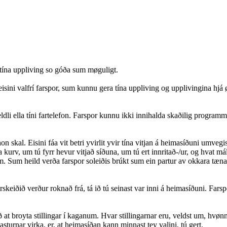
a tína uppliving so góða sum møguligt.
isini valfrí farspor, sum kunnu gera tína uppliving og upplivingina hjá 
teldli ella tíni fartelefon. Farspor kunnu ikki innihalda skaðilig programm 
n skal. Eisini fáa vit betri yvirlit yvir tína vitjan á heimasíðuni umveg
kurv, um tú fyrr hevur vitjað síðuna, um tú ert innritað-/ur, og hvat mál
 Sum heild verða farspor soleiðis brúkt sum ein partur av okkara tænastu
eiðið verður roknað frá, tá ið tú seinast var inni á heimasíðuni. Farsporin
ið at broyta stillingar í kaganum. Hvar stillingarnar eru, veldst um, hvønn k
sturnar virka, er, at heimasíðan kann minnast tey valini, tú gert.