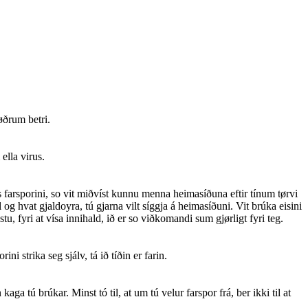
øðrum betri.
ella virus.
is farsporini, so vit miðvíst kunnu menna heimasíðuna eftir tínum tørvi
 og hvat gjaldoyra, tú gjarna vilt síggja á heimasíðuni. Vit brúka eisini
, fyri at vísa innihald, ið er so viðkomandi sum gjørligt fyri teg.
i strika seg sjálv, tá ið tíðin er farin.
aga tú brúkar. Minst tó til, at um tú velur farspor frá, ber ikki til at