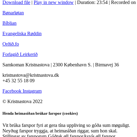
Download file
|
Play in new window
|
Duration: 23:54
|
Recorded on
Bønarløtan
Bíblian
Evangeliska Røddin
Orðið.fo
Forlagið Leirkerið
Samkoman Kristnastova
| 2300 København S.
|
Birmavej 36
kristnastova@kristnastova.dk
+45 32 55 18 0
9
Facebook
Instagram
© Kristnastova 2022
Henda heimasíðan brúkar farspor (cookies)
Vit brúka farspor fyri at gera tína uppliving so góða sum møguligt.
Neyðug farspor tryggja, at heimasíðan riggar, sum hon skal.
Stillingar av farsporum
Góðtak øll farspor
Avvís øll farspor