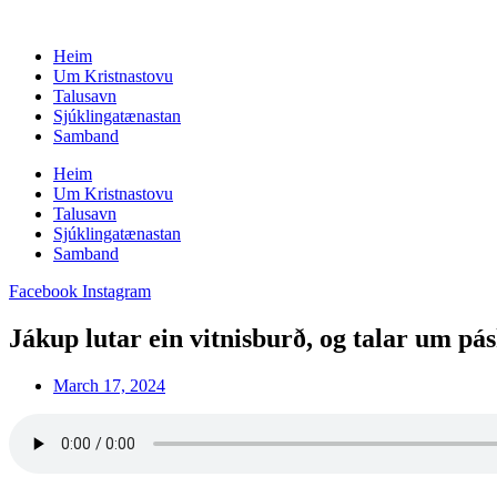
Skip
to
Heim
content
Um Kristnastovu
Talusavn
Sjúklingatænastan
Samband
Heim
Um Kristnastovu
Talusavn
Sjúklingatænastan
Samband
Facebook
Instagram
Jákup lutar ein vitnisburð, og talar um pás
March 17, 2024