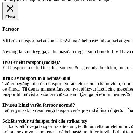
Close
Farspor
Vit brúka farspor fyri at kanna ferðsluna á heimasíðuni og fyri at ger
Neyðug farspor tryggja, at heimasíðan riggar, sum hon skal. Vit hava e
Hvat er eitt farspor (cookie)?
Eitt farspor er ein lítil tekstfíla, sum verður goymd á tíni teldu, tínum 
Brúk av farsporum á heimasíðuni
Tað er neyðugt at brúka farspor, fyri at heimasíðuna kann virka, sum ho
og áhuga. Til dømis minnast farspor, hvat tú hevur lagt í eina møguliga 
farspor til miðvíst at vísa tær viðkomandi lýsingar á øðrum heimasíðum.
Hvussu leingi verða farspor goymd?
Tað er ymiskt, hvussu leingi farspor verða goymd á tínari útgerð. Tíðarsk
Soleiðis velur tú farspor frá ella strikar tey
Tú kanst altíð velja farspor frá á telduni, teldlinum ella fartelefonini v
brúka nógvar ymiskar tænastur á heimasíðum, tí fyritreytin fyri, at tæna