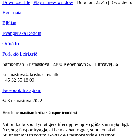
Download file
|
Play in new window
|
Duration: 22:45
|
Recorded on
Bønarløtan
Bíblian
Evangeliska Røddin
Orðið.fo
Forlagið Leirkerið
Samkoman Kristnastova
| 2300 København S.
|
Birmavej 36
kristnastova@kristnastova.dk
+45 32 55 18 0
9
Facebook
Instagram
© Kristnastova 2022
Henda heimasíðan brúkar farspor (cookies)
Vit brúka farspor fyri at gera tína uppliving so góða sum møguligt.
Neyðug farspor tryggja, at heimasíðan riggar, sum hon skal.
Stillingar av farsporum
Góðtak øll farspor
Avvís øll farspor