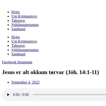
Skip
to
Heim
content
Um Kristnastovu
Talusavn
Sjúklingatænastan
Samband
Heim
Um Kristnastovu
Talusavn
Sjúklingatænastan
Samband
Facebook
Instagram
Jesus er alt okkum tørvar (Jóh. 14:1-11)
September 4, 2022