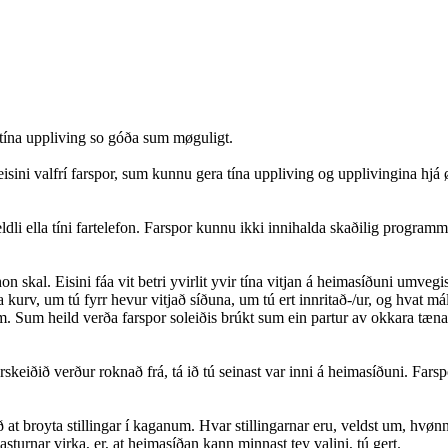
a tína uppliving so góða sum møguligt.
isini valfrí farspor, sum kunnu gera tína uppliving og upplivingina hjá 
teldli ella tíni fartelefon. Farspor kunnu ikki innihalda skaðilig programm 
n skal. Eisini fáa vit betri yvirlit yvir tína vitjan á heimasíðuni umveg
kurv, um tú fyrr hevur vitjað síðuna, um tú ert innritað-/ur, og hvat mál
 Sum heild verða farspor soleiðis brúkt sum ein partur av okkara tænastu
eiðið verður roknað frá, tá ið tú seinast var inni á heimasíðuni. Farsporin
ið at broyta stillingar í kaganum. Hvar stillingarnar eru, veldst um, hvønn k
sturnar virka, er, at heimasíðan kann minnast tey valini, tú gert.