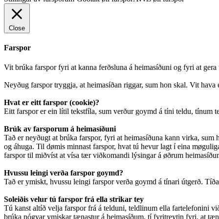
Close
Farspor
Vit brúka farspor fyri at kanna ferðsluna á heimasíðuni og fyri at ger
Neyðug farspor tryggja, at heimasíðan riggar, sum hon skal. Vit hava e
Hvat er eitt farspor (cookie)?
Eitt farspor er ein lítil tekstfíla, sum verður goymd á tíni teldu, tínum 
Brúk av farsporum á heimasíðuni
Tað er neyðugt at brúka farspor, fyri at heimasíðuna kann virka, sum ho
og áhuga. Til dømis minnast farspor, hvat tú hevur lagt í eina møguliga 
farspor til miðvíst at vísa tær viðkomandi lýsingar á øðrum heimasíðum.
Hvussu leingi verða farspor goymd?
Tað er ymiskt, hvussu leingi farspor verða goymd á tínari útgerð. Tíðarsk
Soleiðis velur tú farspor frá ella strikar tey
Tú kanst altíð velja farspor frá á telduni, teldlinum ella fartelefonini v
brúka nógvar ymiskar tænastur á heimasíðum, tí fyritreytin fyri, at tæna