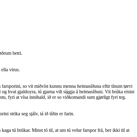
øðrum betri.
ella virus.
is farsporini, so vit miðvíst kunnu menna heimasíðuna eftir tínum tørvi
 og hvat gjaldoyra, tú gjarna vilt síggja á heimasíðuni. Vit brúka eisini
, fyri at vísa innihald, ið er so viðkomandi sum gjørligt fyri teg.
i strika seg sjálv, tá ið tíðin er farin.
aga tú brúkar. Minst tó til, at um tú velur farspor frá, ber ikki til at