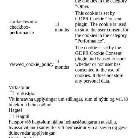
the cookies in the category
"Other.
This cookie is set by
GDPR Cookie Consent
cookielawinfo-
11
plugin. The cookie is used
checkbox-
months
to store the user consent for
performance
the cookies in the category
"Performance".
The cookie is set by the
GDPR Cookie Consent
plugin and is used to store
11
viewed_cookie_policy
whether or not user has
months
consented to the use of
cookies. It does not store
any personal data.
Virkisførar
Virkisførar
Vit innsavna upplýsingar um stillingar, sum tú nýtir, og val, ið
tú tekur á heimasíðuni.
Hagtøl
Hagtøl
Farspor við hagtølum hjálpa heimasíðueigarum at skilja,
hvussu vitjandi samvirka við heimasíður við at savna og geva
dulnevndar upplýsingar.