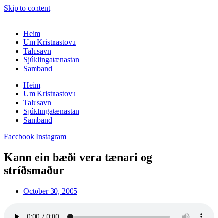
Skip to content
Heim
Um Kristnastovu
Talusavn
Sjúklingatænastan
Samband
Heim
Um Kristnastovu
Talusavn
Sjúklingatænastan
Samband
Facebook
Instagram
Kann ein bæði vera tænari og
stríðsmaður
October 30, 2005