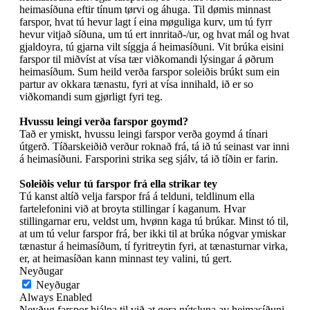
heimasíðuna eftir tínum tørvi og áhuga. Til dømis minnast
farspor, hvat tú hevur lagt í eina møguliga kurv, um tú fyrr
hevur vitjað síðuna, um tú ert innritað-/ur, og hvat mál og hvat
gjaldoyra, tú gjarna vilt síggja á heimasíðuni. Vit brúka eisini
farspor til miðvíst at vísa tær viðkomandi lýsingar á øðrum
heimasíðum. Sum heild verða farspor soleiðis brúkt sum ein
partur av okkara tænastu, fyri at vísa innihald, ið er so
viðkomandi sum gjørligt fyri teg.
Hvussu leingi verða farspor goymd?
Tað er ymiskt, hvussu leingi farspor verða goymd á tínari
útgerð. Tíðarskeiðið verður roknað frá, tá ið tú seinast var inni
á heimasíðuni. Farsporini strika seg sjálv, tá ið tíðin er farin.
Soleiðis velur tú farspor frá ella strikar tey
Tú kanst altíð velja farspor frá á telduni, teldlinum ella
fartelefonini við at broyta stillingar í kaganum. Hvar
stillingarnar eru, veldst um, hvønn kaga tú brúkar. Minst tó til,
at um tú velur farspor frá, ber ikki til at brúka nógvar ymiskar
tænastur á heimasíðum, tí fyritreytin fyri, at tænasturnar virka,
er, at heimasíðan kann minnast tey valini, tú gert.
Neyðugar
Neyðugar
Always Enabled
Neyðug farspor hjálpa til við at gera nýtsluna av heimasíðuni