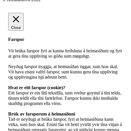
Close
Farspor
Vit brúka farspor fyri at kanna ferðsluna á heimasíðuni og fyri
at gera tína uppliving so góða sum møguligt.
Neyðug farspor tryggja, at heimasíðan riggar, sum hon skal.
Vit hava eisini valfrí farspor, sum kunnu gera tína uppliving
og upplivingina hjá øðrum betri.
Hvat er eitt farspor (cookie)?
Eitt farspor er ein lítil tekstfíla, sum verður goymd á tíni teldu,
tínum teldli ella tíni fartelefon. Farspor kunnu ikki innihalda
skaðilig programm ella virus.
Brúk av farsporum á heimasíðuni
Tað er neyðugt at brúka farspor, fyri at heimasíðuna kann
virka, sum hon skal. Eisini fáa vit betri yvirlit yvir tína vitjan á
heimasíðuni umvegis farsporini, so vit miðvíst kunnu menna