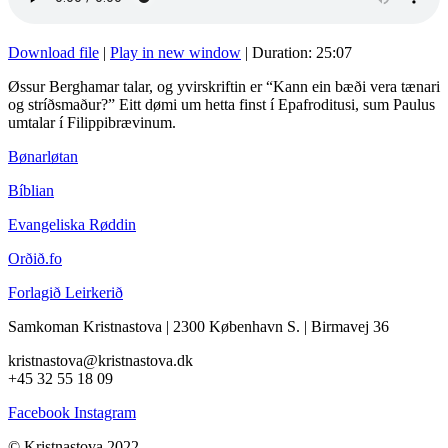
Download file
|
Play in new window
|
Duration: 25:07
Øssur Berghamar talar, og yvirskriftin er “Kann ein bæði vera tænari
og stríðsmaður?” Eitt dømi um hetta finst í Epafroditusi, sum Paulus
umtalar í Filippibrævinum.
Bønarløtan
Bíblian
Evangeliska Røddin
Orðið.fo
Forlagið Leirkerið
Samkoman Kristnastova
| 2300 København S.
|
Birmavej 36
kristnastova@kristnastova.dk
+45 32 55 18 0
9
Facebook
Instagram
© Kristnastova 2022