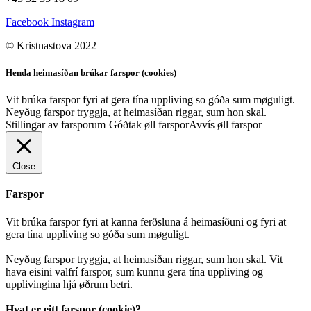
Facebook
Instagram
© Kristnastova 2022
Henda heimasíðan brúkar farspor (cookies)
Vit brúka farspor fyri at gera tína uppliving so góða sum møguligt.
Neyðug farspor tryggja, at heimasíðan riggar, sum hon skal.
Stillingar av farsporum
Góðtak øll farspor
Avvís øll farspor
Close
Farspor
Vit brúka farspor fyri at kanna ferðsluna á heimasíðuni og fyri at
gera tína uppliving so góða sum møguligt.
Neyðug farspor tryggja, at heimasíðan riggar, sum hon skal. Vit
hava eisini valfrí farspor, sum kunnu gera tína uppliving og
upplivingina hjá øðrum betri.
Hvat er eitt farspor (cookie)?