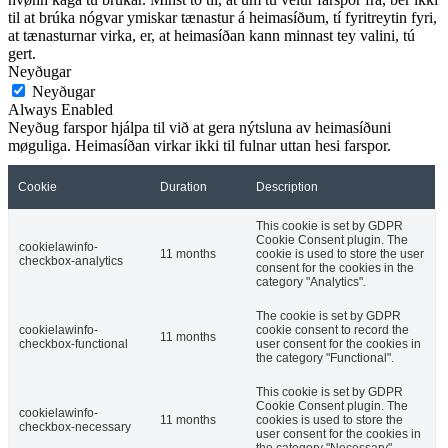
til at brúka nógvar ymiskar tænastur á heimasíðum, tí fyritreytin fyri,
at tænasturnar virka, er, at heimasíðan kann minnast tey valini, tú
gert.
Neyðugar
Neyðugar
Always Enabled
Neyðug farspor hjálpa til við at gera nýtsluna av heimasíðuni
møguliga. Heimasíðan virkar ikki til fulnar uttan hesi farspor.
Cookie
Duration
Description
This cookie is set by GDPR
Cookie Consent plugin. The
cookielawinfo-
11 months
cookie is used to store the user
checkbox-analytics
consent for the cookies in the
category "Analytics".
The cookie is set by GDPR
cookielawinfo-
cookie consent to record the
11 months
checkbox-functional
user consent for the cookies in
the category "Functional".
This cookie is set by GDPR
Cookie Consent plugin. The
cookielawinfo-
11 months
cookies is used to store the
checkbox-necessary
user consent for the cookies in
the category "Necessary".