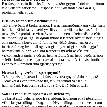
Eitt farspor er ein lítil tekstfíla, sum verður goymd á tíni teldu, tínum
teldli ella tíni fartelefon. Farspor kunnu ikki innihalda skaðilig
programm ella virus.
Brúk av farsporum á heimasíðuni
Tað er neyðugt at brúka farspor, fyri at heimasíðuna kann virka, sum
hon skal. Eisini fáa vit betri yvirlit yvir tína vitjan á heimasíðuni
umvegis farsporini, so vit miðvíst kunnu menna heimasíðuna eftir
tínum tørvi og áhuga. Til dømis minnast farspor, hvat tú hevur lagt í
eina møguliga kurv, um tú fyrr hevur vitjað síðuna, um tú ert
innritað-/ur, og hvat mál og hvat gjaldoyra, tú gjarna vilt síggja á
heimasíðuni. Vit brúka eisini farspor til miðvíst at vísa tær
viðkomandi lýsingar á øðrum heimasíðum. Sum heild verða farspor
soleiðis brúkt sum ein partur av okkara tænastu, fyri at vísa innihald,
ið er so viðkomandi sum gjørligt fyri teg.
Hvussu leingi verða farspor goymd?
Tað er ymiskt, hvussu leingi farspor verða goymd á tínari útgerð.
Tíðarskeiðið verður roknað frá, tá ið tú seinast var inni á
heimasíðuni. Farsporini strika seg sjálv, tá ið tíðin er farin.
Soleiðis velur tú farspor frá ella strikar tey
Tú kanst altíð velja farspor frá á telduni, teldlinum ella fartelefonini
við at broyta stillingar í kaganum. Hvar stillingarnar eru, veldst um,
hvønn kaga tú brúkar. Minst tó til, at um tú velur farspor frá, ber ikki