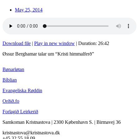
May 25, 2014
Download file
|
Play in new window
|
Duration: 26:42
Øssur Berghamar talar um “Kristi himmalferð”
Bønarløtan
Bíblian
Evangeliska Røddin
Orðið.fo
Forlagið Leirkerið
Samkoman Kristnastova
| 2300 København S.
|
Birmavej 36
kristnastova@kristnastova.dk
+45 32 55 18 0
9