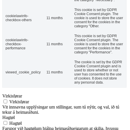
This cookie is set by GDPR
Cookie Consent plugin. The
cookielawinfo-
11 months
cookie is used to store the user
checkbox-others
consent for the cookies in the
category "Other.
This cookie is set by GDPR
cookielawinfo-
Cookie Consent plugin. The
checkbox-
11 months
cookie is used to store the user
performance
consent for the cookies in the
category "Performance".
The cookie is set by the GDPR
Cookie Consent plugin and is
used to store whether or not
viewed_cookie_policy
11 months
user has consented to the use
of cookies. It does not store
any personal data.
Virkisførar
Virkisførar
Vit innsavna upplýsingar um stillingar, sum tú nýtir, og val, ið tú
tekur á heimasíðuni.
Hagtøl
Hagtøl
Farspor við hagtølum hjálpa heimasíðueigarum at skilja, hvussu