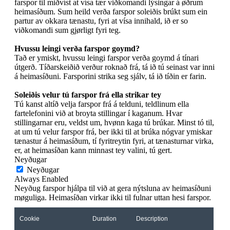
farspor til miðvíst at vísa tær viðkomandi lýsingar á øðrum
heimasíðum. Sum heild verða farspor soleiðis brúkt sum ein
partur av okkara tænastu, fyri at vísa innihald, ið er so
viðkomandi sum gjørligt fyri teg.
Hvussu leingi verða farspor goymd?
Tað er ymiskt, hvussu leingi farspor verða goymd á tínari
útgerð. Tíðarskeiðið verður roknað frá, tá ið tú seinast var inni
á heimasíðuni. Farsporini strika seg sjálv, tá ið tíðin er farin.
Soleiðis velur tú farspor frá ella strikar tey
Tú kanst altíð velja farspor frá á telduni, teldlinum ella
fartelefonini við at broyta stillingar í kaganum. Hvar
stillingarnar eru, veldst um, hvønn kaga tú brúkar. Minst tó til,
at um tú velur farspor frá, ber ikki til at brúka nógvar ymiskar
tænastur á heimasíðum, tí fyritreytin fyri, at tænasturnar virka,
er, at heimasíðan kann minnast tey valini, tú gert.
Neyðugar
Neyðugar
Always Enabled
Neyðug farspor hjálpa til við at gera nýtsluna av heimasíðuni
møguliga. Heimasíðan virkar ikki til fulnar uttan hesi farspor.
Cookie
Duration
Description