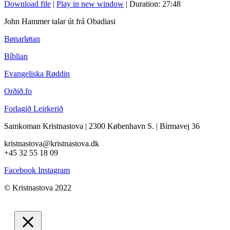
Download file
|
Play in new window
|
Duration: 27:48
John Hammer talar út frá Obadiasi
Bønarløtan
Bíblian
Evangeliska Røddin
Orðið.fo
Forlagið Leirkerið
Samkoman Kristnastova
| 2300 København S.
|
Birmavej 36
kristnastova@kristnastova.dk
+45 32 55 18 0
9
Facebook
Instagram
© Kristnastova 2022