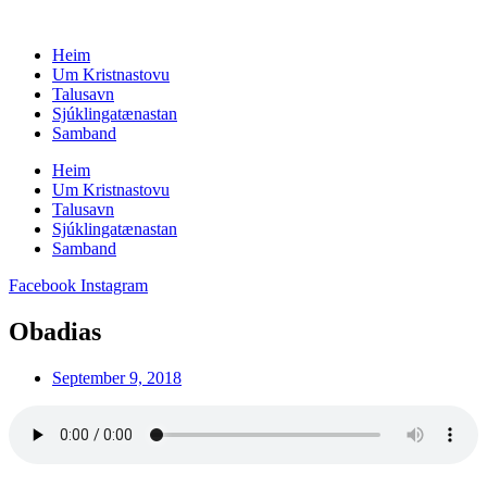
Skip
to
Heim
content
Um Kristnastovu
Talusavn
Sjúklingatænastan
Samband
Heim
Um Kristnastovu
Talusavn
Sjúklingatænastan
Samband
Facebook
Instagram
Obadias
September 9, 2018