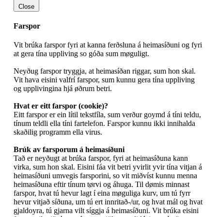
Close
Farspor
Vit brúka farspor fyri at kanna ferðsluna á heimasíðuni og fyri
at gera tína uppliving so góða sum møguligt.
Neyðug farspor tryggja, at heimasíðan riggar, sum hon skal.
Vit hava eisini valfrí farspor, sum kunnu gera tína uppliving
og upplivingina hjá øðrum betri.
Hvat er eitt farspor (cookie)?
Eitt farspor er ein lítil tekstfíla, sum verður goymd á tíni teldu,
tínum teldli ella tíni fartelefon. Farspor kunnu ikki innihalda
skaðilig programm ella virus.
Brúk av farsporum á heimasíðuni
Tað er neyðugt at brúka farspor, fyri at heimasíðuna kann
virka, sum hon skal. Eisini fáa vit betri yvirlit yvir tína vitjan á
heimasíðuni umvegis farsporini, so vit miðvíst kunnu menna
heimasíðuna eftir tínum tørvi og áhuga. Til dømis minnast
farspor, hvat tú hevur lagt í eina møguliga kurv, um tú fyrr
hevur vitjað síðuna, um tú ert innritað-/ur, og hvat mál og hvat
gjaldoyra, tú gjarna vilt síggja á heimasíðuni. Vit brúka eisini