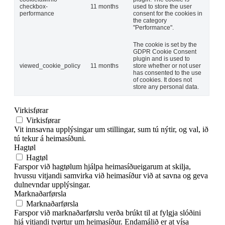
checkbox-
11 months
used to store the user
performance
consent for the cookies in
the category
"Performance".
The cookie is set by the
GDPR Cookie Consent
plugin and is used to
viewed_cookie_policy
11 months
store whether or not user
has consented to the use
of cookies. It does not
store any personal data.
Virkisførar
Virkisførar
Vit innsavna upplýsingar um stillingar, sum tú nýtir, og val, ið
tú tekur á heimasíðuni.
Hagtøl
Hagtøl
Farspor við hagtølum hjálpa heimasíðueigarum at skilja,
hvussu vitjandi samvirka við heimasíður við at savna og geva
dulnevndar upplýsingar.
Marknaðarførsla
Marknaðarførsla
Farspor við marknaðarførslu verða brúkt til at fylgja slóðini
hjá vitjandi tvørtur um heimasíður. Endamálið er at vísa