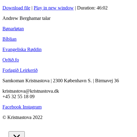
Download file
|
Play in new window
|
Duration: 46:02
Andrew Berghamar talar
Bønarløtan
Bíblian
Evangeliska Røddin
Orðið.fo
Forlagið Leirkerið
Samkoman Kristnastova
| 2300 København S.
|
Birmavej 36
kristnastova@kristnastova.dk
+45 32 55 18 0
9
Facebook
Instagram
© Kristnastova 2022