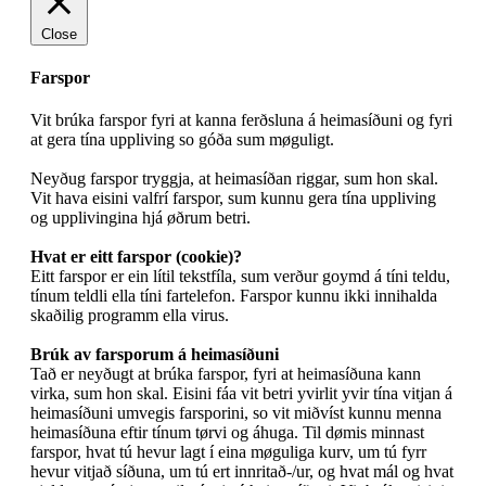
Close
Farspor
Vit brúka farspor fyri at kanna ferðsluna á heimasíðuni og fyri
at gera tína uppliving so góða sum møguligt.
Neyðug farspor tryggja, at heimasíðan riggar, sum hon skal.
Vit hava eisini valfrí farspor, sum kunnu gera tína uppliving
og upplivingina hjá øðrum betri.
Hvat er eitt farspor (cookie)?
Eitt farspor er ein lítil tekstfíla, sum verður goymd á tíni teldu,
tínum teldli ella tíni fartelefon. Farspor kunnu ikki innihalda
skaðilig programm ella virus.
Brúk av farsporum á heimasíðuni
Tað er neyðugt at brúka farspor, fyri at heimasíðuna kann
virka, sum hon skal. Eisini fáa vit betri yvirlit yvir tína vitjan á
heimasíðuni umvegis farsporini, so vit miðvíst kunnu menna
heimasíðuna eftir tínum tørvi og áhuga. Til dømis minnast
farspor, hvat tú hevur lagt í eina møguliga kurv, um tú fyrr
hevur vitjað síðuna, um tú ert innritað-/ur, og hvat mál og hvat