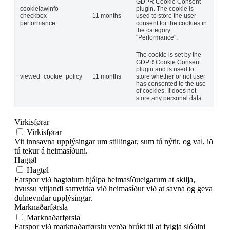
GDPR Cookie Consent
cookielawinfo-
plugin. The cookie is
checkbox-
11 months
used to store the user
performance
consent for the cookies in
the category
"Performance".
The cookie is set by the
GDPR Cookie Consent
plugin and is used to
viewed_cookie_policy
11 months
store whether or not user
has consented to the use
of cookies. It does not
store any personal data.
Virkisførar
Virkisførar
Vit innsavna upplýsingar um stillingar, sum tú nýtir, og val, ið
tú tekur á heimasíðuni.
Hagtøl
Hagtøl
Farspor við hagtølum hjálpa heimasíðueigarum at skilja,
hvussu vitjandi samvirka við heimasíður við at savna og geva
dulnevndar upplýsingar.
Marknaðarførsla
Marknaðarførsla
Farspor við marknaðarførslu verða brúkt til at fylgja slóðini