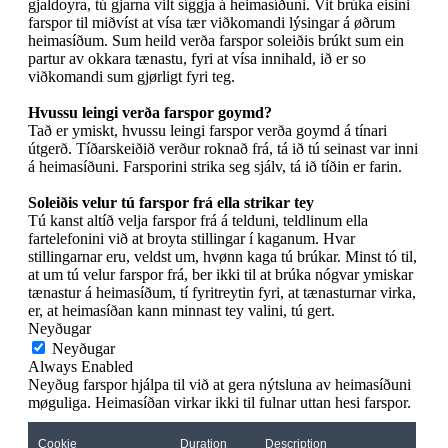
gjaldoyra, tú gjarna vilt síggja á heimasíðuni. Vit brúka eisini
farspor til miðvíst at vísa tær viðkomandi lýsingar á øðrum
heimasíðum. Sum heild verða farspor soleiðis brúkt sum ein
partur av okkara tænastu, fyri at vísa innihald, ið er so
viðkomandi sum gjørligt fyri teg.
Hvussu leingi verða farspor goymd?
Tað er ymiskt, hvussu leingi farspor verða goymd á tínari
útgerð. Tíðarskeiðið verður roknað frá, tá ið tú seinast var inni
á heimasíðuni. Farsporini strika seg sjálv, tá ið tíðin er farin.
Soleiðis velur tú farspor frá ella strikar tey
Tú kanst altíð velja farspor frá á telduni, teldlinum ella
fartelefonini við at broyta stillingar í kaganum. Hvar
stillingarnar eru, veldst um, hvønn kaga tú brúkar. Minst tó til,
at um tú velur farspor frá, ber ikki til at brúka nógvar ymiskar
tænastur á heimasíðum, tí fyritreytin fyri, at tænasturnar virka,
er, at heimasíðan kann minnast tey valini, tú gert.
Neyðugar
Neyðugar
Always Enabled
Neyðug farspor hjálpa til við at gera nýtsluna av heimasíðuni
møguliga. Heimasíðan virkar ikki til fulnar uttan hesi farspor.
Cookie
Duration
Description