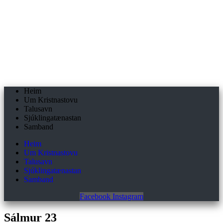
Skip
to
content
Heim
Um Kristnastovu
Talusavn
Sjúklingatænastan
Samband
Heim
Um Kristnastovu
Talusavn
Sjúklingatænastan
Samband
Facebook
Instagram
Sálmur 23