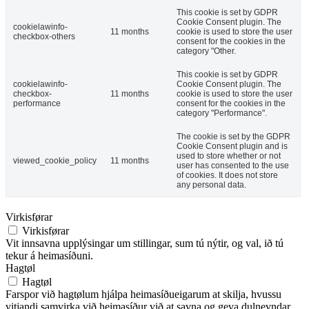
This cookie is set by GDPR
Cookie Consent plugin. The
cookielawinfo-
11 months
cookie is used to store the user
checkbox-others
consent for the cookies in the
category "Other.
This cookie is set by GDPR
cookielawinfo-
Cookie Consent plugin. The
checkbox-
11 months
cookie is used to store the user
performance
consent for the cookies in the
category "Performance".
The cookie is set by the GDPR
Cookie Consent plugin and is
used to store whether or not
viewed_cookie_policy
11 months
user has consented to the use
of cookies. It does not store
any personal data.
Virkisførar
Virkisførar
Vit innsavna upplýsingar um stillingar, sum tú nýtir, og val, ið tú
tekur á heimasíðuni.
Hagtøl
Hagtøl
Farspor við hagtølum hjálpa heimasíðueigarum at skilja, hvussu
vitjandi samvirka við heimasíður við at savna og geva dulnevndar