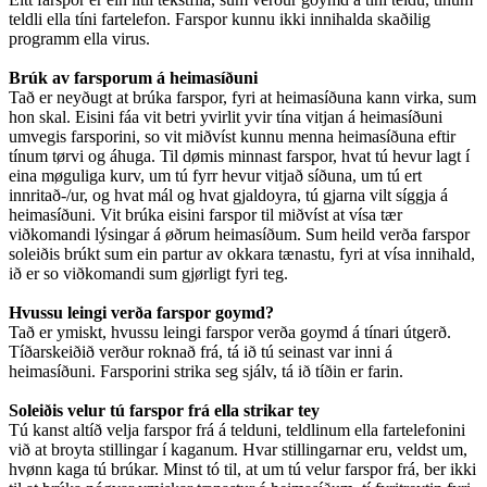
teldli ella tíni fartelefon. Farspor kunnu ikki innihalda skaðilig
programm ella virus.
Brúk av farsporum á heimasíðuni
Tað er neyðugt at brúka farspor, fyri at heimasíðuna kann virka, sum
hon skal. Eisini fáa vit betri yvirlit yvir tína vitjan á heimasíðuni
umvegis farsporini, so vit miðvíst kunnu menna heimasíðuna eftir
tínum tørvi og áhuga. Til dømis minnast farspor, hvat tú hevur lagt í
eina møguliga kurv, um tú fyrr hevur vitjað síðuna, um tú ert
innritað-/ur, og hvat mál og hvat gjaldoyra, tú gjarna vilt síggja á
heimasíðuni. Vit brúka eisini farspor til miðvíst at vísa tær
viðkomandi lýsingar á øðrum heimasíðum. Sum heild verða farspor
soleiðis brúkt sum ein partur av okkara tænastu, fyri at vísa innihald,
ið er so viðkomandi sum gjørligt fyri teg.
Hvussu leingi verða farspor goymd?
Tað er ymiskt, hvussu leingi farspor verða goymd á tínari útgerð.
Tíðarskeiðið verður roknað frá, tá ið tú seinast var inni á
heimasíðuni. Farsporini strika seg sjálv, tá ið tíðin er farin.
Soleiðis velur tú farspor frá ella strikar tey
Tú kanst altíð velja farspor frá á telduni, teldlinum ella fartelefonini
við at broyta stillingar í kaganum. Hvar stillingarnar eru, veldst um,
hvønn kaga tú brúkar. Minst tó til, at um tú velur farspor frá, ber ikki