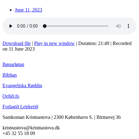
June 11, 2023
Download file
|
Play in new window
|
Duration: 21:49
|
Recorded
on 11 June 2023
Bønarløtan
Bíblian
Evangeliska Røddin
Orðið.fo
Forlagið Leirkerið
Samkoman Kristnastova
| 2300 København S.
|
Birmavej 36
kristnastova@kristnastova.dk
+45 32 55 18 0
9