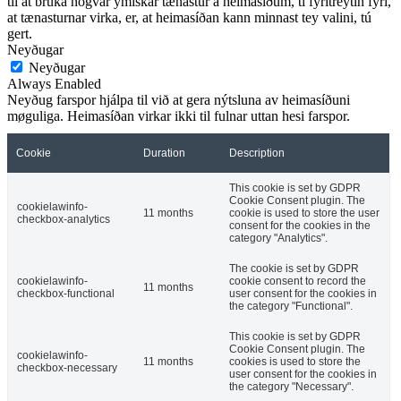
til at brúka nógvar ymiskar tænastur á heimasíðum, tí fyritreytin fyri,
at tænasturnar virka, er, at heimasíðan kann minnast tey valini, tú
gert.
Neyðugar
Neyðugar
Always Enabled
Neyðug farspor hjálpa til við at gera nýtsluna av heimasíðuni
møguliga. Heimasíðan virkar ikki til fulnar uttan hesi farspor.
Cookie
Duration
Description
This cookie is set by GDPR
Cookie Consent plugin. The
cookielawinfo-
11 months
cookie is used to store the user
checkbox-analytics
consent for the cookies in the
category "Analytics".
The cookie is set by GDPR
cookielawinfo-
cookie consent to record the
11 months
checkbox-functional
user consent for the cookies in
the category "Functional".
This cookie is set by GDPR
Cookie Consent plugin. The
cookielawinfo-
11 months
cookies is used to store the
checkbox-necessary
user consent for the cookies in
the category "Necessary".