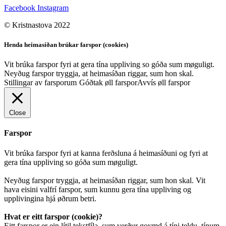
Facebook
Instagram
© Kristnastova 2022
Henda heimasíðan brúkar farspor (cookies)
Vit brúka farspor fyri at gera tína uppliving so góða sum møguligt.
Neyðug farspor tryggja, at heimasíðan riggar, sum hon skal.
Stillingar av farsporum
Góðtak øll farspor
Avvís øll farspor
Close
Farspor
Vit brúka farspor fyri at kanna ferðsluna á heimasíðuni og fyri at
gera tína uppliving so góða sum møguligt.
Neyðug farspor tryggja, at heimasíðan riggar, sum hon skal. Vit
hava eisini valfrí farspor, sum kunnu gera tína uppliving og
upplivingina hjá øðrum betri.
Hvat er eitt farspor (cookie)?
Eitt farspor er ein lítil tekstfíla, sum verður goymd á tíni teldu, tínum