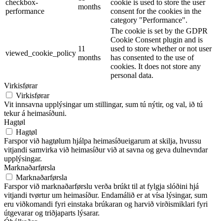
checkbox-
cookie is used to store the user
months
performance
consent for the cookies in the
category "Performance".
The cookie is set by the GDPR
Cookie Consent plugin and is
11
used to store whether or not user
viewed_cookie_policy
months
has consented to the use of
cookies. It does not store any
personal data.
Virkisførar
Virkisførar
Vit innsavna upplýsingar um stillingar, sum tú nýtir, og val, ið tú
tekur á heimasíðuni.
Hagtøl
Hagtøl
Farspor við hagtølum hjálpa heimasíðueigarum at skilja, hvussu
vitjandi samvirka við heimasíður við at savna og geva dulnevndar
upplýsingar.
Marknaðarførsla
Marknaðarførsla
Farspor við marknaðarførslu verða brúkt til at fylgja slóðini hjá
vitjandi tvørtur um heimasíður. Endamálið er at vísa lýsingar, sum
eru viðkomandi fyri einstaka brúkaran og harvið virðismiklari fyri
útgevarar og triðjaparts lýsarar.