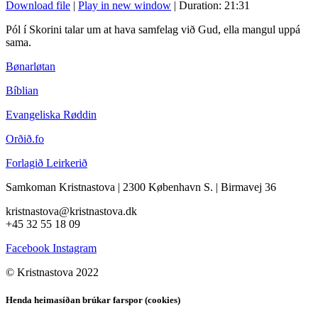
Download file
|
Play in new window
|
Duration: 21:31
Pól í Skorini talar um at hava samfelag við Gud, ella mangul uppá
sama.
Bønarløtan
Bíblian
Evangeliska Røddin
Orðið.fo
Forlagið Leirkerið
Samkoman Kristnastova
| 2300 København S.
|
Birmavej 36
kristnastova@kristnastova.dk
+45 32 55 18 0
9
Facebook
Instagram
© Kristnastova 2022
Henda heimasíðan brúkar farspor (cookies)