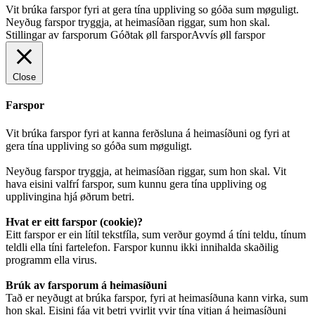
Vit brúka farspor fyri at gera tína uppliving so góða sum møguligt.
Neyðug farspor tryggja, at heimasíðan riggar, sum hon skal.
Stillingar av farsporum
Góðtak øll farspor
Avvís øll farspor
Close
Farspor
Vit brúka farspor fyri at kanna ferðsluna á heimasíðuni og fyri at
gera tína uppliving so góða sum møguligt.
Neyðug farspor tryggja, at heimasíðan riggar, sum hon skal. Vit
hava eisini valfrí farspor, sum kunnu gera tína uppliving og
upplivingina hjá øðrum betri.
Hvat er eitt farspor (cookie)?
Eitt farspor er ein lítil tekstfíla, sum verður goymd á tíni teldu, tínum
teldli ella tíni fartelefon. Farspor kunnu ikki innihalda skaðilig
programm ella virus.
Brúk av farsporum á heimasíðuni
Tað er neyðugt at brúka farspor, fyri at heimasíðuna kann virka, sum
hon skal. Eisini fáa vit betri yvirlit yvir tína vitjan á heimasíðuni