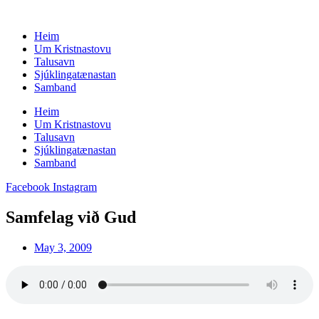
Skip
to
Heim
content
Um Kristnastovu
Talusavn
Sjúklingatænastan
Samband
Heim
Um Kristnastovu
Talusavn
Sjúklingatænastan
Samband
Facebook
Instagram
Samfelag við Gud
May 3, 2009