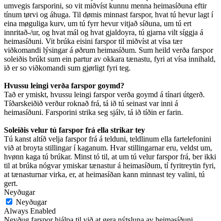
umvegis farsporini, so vit miðvíst kunnu menna heimasíðuna eftir
tínum tørvi og áhuga. Til dømis minnast farspor, hvat tú hevur lagt í
eina møguliga kurv, um tú fyrr hevur vitjað síðuna, um tú ert
innritað-/ur, og hvat mál og hvat gjaldoyra, tú gjarna vilt síggja á
heimasíðuni. Vit brúka eisini farspor til miðvíst at vísa tær
viðkomandi lýsingar á øðrum heimasíðum. Sum heild verða farspor
soleiðis brúkt sum ein partur av okkara tænastu, fyri at vísa innihald,
ið er so viðkomandi sum gjørligt fyri teg.
Hvussu leingi verða farspor goymd?
Tað er ymiskt, hvussu leingi farspor verða goymd á tínari útgerð.
Tíðarskeiðið verður roknað frá, tá ið tú seinast var inni á
heimasíðuni. Farsporini strika seg sjálv, tá ið tíðin er farin.
Soleiðis velur tú farspor frá ella strikar tey
Tú kanst altíð velja farspor frá á telduni, teldlinum ella fartelefonini
við at broyta stillingar í kaganum. Hvar stillingarnar eru, veldst um,
hvønn kaga tú brúkar. Minst tó til, at um tú velur farspor frá, ber ikki
til at brúka nógvar ymiskar tænastur á heimasíðum, tí fyritreytin fyri,
at tænasturnar virka, er, at heimasíðan kann minnast tey valini, tú
gert.
Neyðugar
Neyðugar
Always Enabled
Neyðug farspor hjálpa til við at gera nýtsluna av heimasíðuni