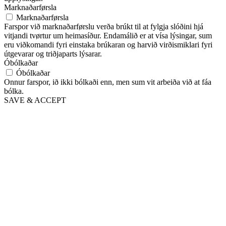
Marknaðarførsla
Marknaðarførsla
Farspor við marknaðarførslu verða brúkt til at fylgja slóðini hjá
vitjandi tvørtur um heimasíður. Endamálið er at vísa lýsingar, sum
eru viðkomandi fyri einstaka brúkaran og harvið virðismiklari fyri
útgevarar og triðjaparts lýsarar.
Óbólkaðar
Óbólkaðar
Onnur farspor, ið ikki bólkaði enn, men sum vit arbeiða við at fáa
bólka.
SAVE & ACCEPT