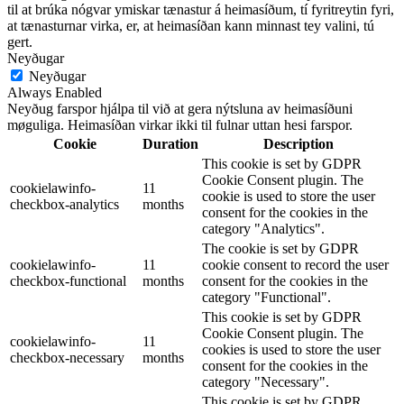
til at brúka nógvar ymiskar tænastur á heimasíðum, tí fyritreytin fyri,
at tænasturnar virka, er, at heimasíðan kann minnast tey valini, tú
gert.
Neyðugar
Neyðugar
Always Enabled
Neyðug farspor hjálpa til við at gera nýtsluna av heimasíðuni
møguliga. Heimasíðan virkar ikki til fulnar uttan hesi farspor.
Cookie
Duration
Description
This cookie is set by GDPR
Cookie Consent plugin. The
cookielawinfo-
11
cookie is used to store the user
checkbox-analytics
months
consent for the cookies in the
category "Analytics".
The cookie is set by GDPR
cookielawinfo-
11
cookie consent to record the user
checkbox-functional
months
consent for the cookies in the
category "Functional".
This cookie is set by GDPR
Cookie Consent plugin. The
cookielawinfo-
11
cookies is used to store the user
checkbox-necessary
months
consent for the cookies in the
category "Necessary".
This cookie is set by GDPR