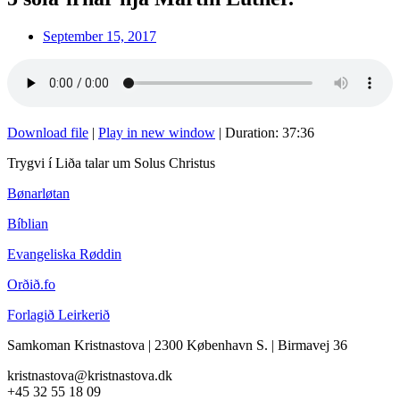
September 15, 2017
Download file
|
Play in new window
|
Duration: 37:36
Trygvi í Liða talar um Solus Christus
Bønarløtan
Bíblian
Evangeliska Røddin
Orðið.fo
Forlagið Leirkerið
Samkoman Kristnastova
| 2300 København S.
|
Birmavej 36
kristnastova@kristnastova.dk
+45 32 55 18 0
9