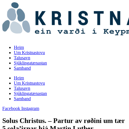
Skip
to
content
Heim
Um Kristnastovu
Talusavn
Sjúklingatænastan
Samband
Heim
Um Kristnastovu
Talusavn
Sjúklingatænastan
Samband
Facebook
Instagram
Solus Christus. – Partur av røðini um tær
5 sola’irnar hjá Martin Luther.