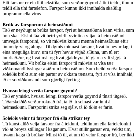
Eitt farspor er ein lítil tekstfíla, sum verður goymd á tíni teldu, tínum
teldli ella tíni fartelefon. Farspor kunnu ikki innihalda skaðilig
programm ella virus.
Brúk av farsporum á heimasíðuni
Tað er neyðugt at brúka farspor, fyri at heimasíðuna kann virka, sum
hon skal. Eisini fáa vit betri yvirlit yvir tína vitjan á heimasíðuni
umvegis farsporini, so vit miðvíst kunnu menna heimasíðuna eftir
tínum tørvi og áhuga. Til dømis minnast farspor, hvat tú hevur lagt í
eina møguliga kurv, um tú fyrr hevur vitjað síðuna, um tú ert
innritað-/ur, og hvat mál og hvat gjaldoyra, tú gjarna vilt síggja á
heimasíðuni. Vit brúka eisini farspor til miðvíst at vísa tær
viðkomandi lýsingar á øðrum heimasíðum. Sum heild verða farspor
soleiðis brúkt sum ein partur av okkara tænastu, fyri at vísa innihald,
ið er so viðkomandi sum gjørligt fyri teg.
Hvussu leingi verða farspor goymd?
Tað er ymiskt, hvussu leingi farspor verða goymd á tínari útgerð.
Tíðarskeiðið verður roknað frá, tá ið tú seinast var inni á
heimasíðuni. Farsporini strika seg sjálv, tá ið tíðin er farin.
Soleiðis velur tú farspor frá ella strikar tey
Tú kanst altíð velja farspor frá á telduni, teldlinum ella fartelefonini
við at broyta stillingar í kaganum. Hvar stillingarnar eru, veldst um,
hvønn kaga tú brúkar. Minst tó til, at um tú velur farspor frá, ber ikki