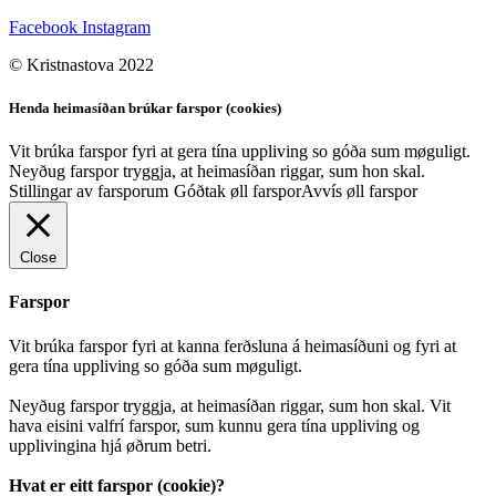
Facebook
Instagram
© Kristnastova 2022
Henda heimasíðan brúkar farspor (cookies)
Vit brúka farspor fyri at gera tína uppliving so góða sum møguligt.
Neyðug farspor tryggja, at heimasíðan riggar, sum hon skal.
Stillingar av farsporum
Góðtak øll farspor
Avvís øll farspor
Close
Farspor
Vit brúka farspor fyri at kanna ferðsluna á heimasíðuni og fyri at
gera tína uppliving so góða sum møguligt.
Neyðug farspor tryggja, at heimasíðan riggar, sum hon skal. Vit
hava eisini valfrí farspor, sum kunnu gera tína uppliving og
upplivingina hjá øðrum betri.
Hvat er eitt farspor (cookie)?