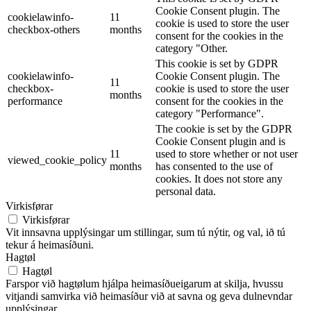
Cookie Consent plugin. The
cookielawinfo-
11
cookie is used to store the user
checkbox-others
months
consent for the cookies in the
category "Other.
This cookie is set by GDPR
cookielawinfo-
Cookie Consent plugin. The
11
checkbox-
cookie is used to store the user
months
performance
consent for the cookies in the
category "Performance".
The cookie is set by the GDPR
Cookie Consent plugin and is
11
used to store whether or not user
viewed_cookie_policy
months
has consented to the use of
cookies. It does not store any
personal data.
Virkisførar
Virkisførar
Vit innsavna upplýsingar um stillingar, sum tú nýtir, og val, ið tú
tekur á heimasíðuni.
Hagtøl
Hagtøl
Farspor við hagtølum hjálpa heimasíðueigarum at skilja, hvussu
vitjandi samvirka við heimasíður við at savna og geva dulnevndar
upplýsingar.