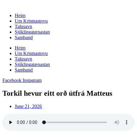
Skip
to
Heim
content
Um Kristnastovu
Talusavn
Sjúklingatænastan
Samband
Heim
Um Kristnastovu
Talusavn
Sjúklingatænastan
Samband
Facebook
Instagram
Torkil hevur eitt orð útfrá Matteus
June 21, 2026