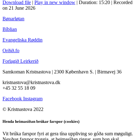
Download file
|
Play in new window
|
Duration: 15:20
|
Recorded
on 21 June 2026
Bønarløtan
Bíblian
Evangeliska Røddin
Orðið.fo
Forlagið Leirkerið
Samkoman Kristnastova
| 2300 København S.
|
Birmavej 36
kristnastova@kristnastova.dk
+45 32 55 18 0
9
Facebook
Instagram
© Kristnastova 2022
Henda heimasíðan brúkar farspor (cookies)
Vit brúka farspor fyri at gera tína uppliving so góða sum møguligt.
Neyðug farspor tryggja, at heimasíðan riggar, sum hon skal.