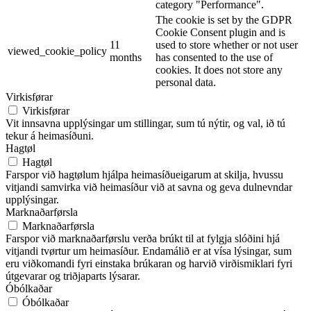
category "Performance".
The cookie is set by the GDPR
Cookie Consent plugin and is
11
used to store whether or not user
viewed_cookie_policy
months
has consented to the use of
cookies. It does not store any
personal data.
Virkisførar
Virkisførar
Vit innsavna upplýsingar um stillingar, sum tú nýtir, og val, ið tú
tekur á heimasíðuni.
Hagtøl
Hagtøl
Farspor við hagtølum hjálpa heimasíðueigarum at skilja, hvussu
vitjandi samvirka við heimasíður við at savna og geva dulnevndar
upplýsingar.
Marknaðarførsla
Marknaðarførsla
Farspor við marknaðarførslu verða brúkt til at fylgja slóðini hjá
vitjandi tvørtur um heimasíður. Endamálið er at vísa lýsingar, sum
eru viðkomandi fyri einstaka brúkaran og harvið virðismiklari fyri
útgevarar og triðjaparts lýsarar.
Óbólkaðar
Óbólkaðar