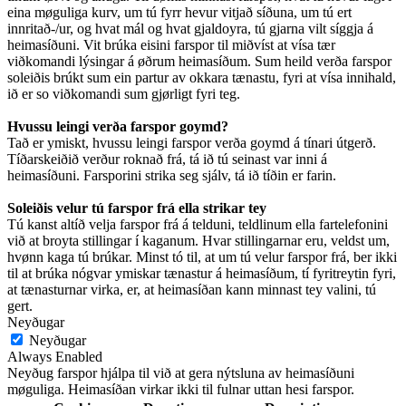
eina møguliga kurv, um tú fyrr hevur vitjað síðuna, um tú ert
innritað-/ur, og hvat mál og hvat gjaldoyra, tú gjarna vilt síggja á
heimasíðuni. Vit brúka eisini farspor til miðvíst at vísa tær
viðkomandi lýsingar á øðrum heimasíðum. Sum heild verða farspor
soleiðis brúkt sum ein partur av okkara tænastu, fyri at vísa innihald,
ið er so viðkomandi sum gjørligt fyri teg.
Hvussu leingi verða farspor goymd?
Tað er ymiskt, hvussu leingi farspor verða goymd á tínari útgerð.
Tíðarskeiðið verður roknað frá, tá ið tú seinast var inni á
heimasíðuni. Farsporini strika seg sjálv, tá ið tíðin er farin.
Soleiðis velur tú farspor frá ella strikar tey
Tú kanst altíð velja farspor frá á telduni, teldlinum ella fartelefonini
við at broyta stillingar í kaganum. Hvar stillingarnar eru, veldst um,
hvønn kaga tú brúkar. Minst tó til, at um tú velur farspor frá, ber ikki
til at brúka nógvar ymiskar tænastur á heimasíðum, tí fyritreytin fyri,
at tænasturnar virka, er, at heimasíðan kann minnast tey valini, tú
gert.
Neyðugar
Neyðugar
Always Enabled
Neyðug farspor hjálpa til við at gera nýtsluna av heimasíðuni
møguliga. Heimasíðan virkar ikki til fulnar uttan hesi farspor.