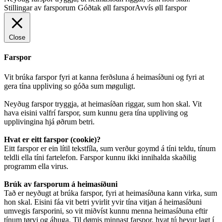
Stillingar av farsporum
Góðtak øll farspor
Avvís øll farspor
Close
Farspor
Vit brúka farspor fyri at kanna ferðsluna á heimasíðuni og fyri at
gera tína uppliving so góða sum møguligt.
Neyðug farspor tryggja, at heimasíðan riggar, sum hon skal. Vit
hava eisini valfrí farspor, sum kunnu gera tína uppliving og
upplivingina hjá øðrum betri.
Hvat er eitt farspor (cookie)?
Eitt farspor er ein lítil tekstfíla, sum verður goymd á tíni teldu, tínum
teldli ella tíni fartelefon. Farspor kunnu ikki innihalda skaðilig
programm ella virus.
Brúk av farsporum á heimasíðuni
Tað er neyðugt at brúka farspor, fyri at heimasíðuna kann virka, sum
hon skal. Eisini fáa vit betri yvirlit yvir tína vitjan á heimasíðuni
umvegis farsporini, so vit miðvíst kunnu menna heimasíðuna eftir
tínum tørvi og áhuga. Til dømis minnast farspor, hvat tú hevur lagt í