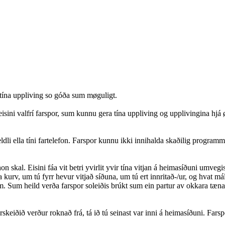
a tína uppliving so góða sum møguligt.
isini valfrí farspor, sum kunnu gera tína uppliving og upplivingina hjá 
teldli ella tíni fartelefon. Farspor kunnu ikki innihalda skaðilig programm 
n skal. Eisini fáa vit betri yvirlit yvir tína vitjan á heimasíðuni umveg
kurv, um tú fyrr hevur vitjað síðuna, um tú ert innritað-/ur, og hvat mál
 Sum heild verða farspor soleiðis brúkt sum ein partur av okkara tænastu
eiðið verður roknað frá, tá ið tú seinast var inni á heimasíðuni. Farsporin