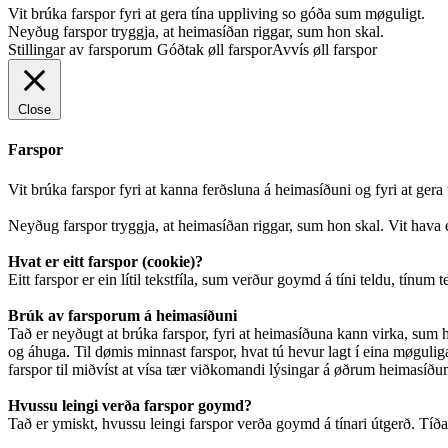
Vit brúka farspor fyri at gera tína uppliving so góða sum møguligt.
Neyðug farspor tryggja, at heimasíðan riggar, sum hon skal.
Stillingar av farsporum
Góðtak øll farspor
Avvís øll farspor
Close
Farspor
Vit brúka farspor fyri at kanna ferðsluna á heimasíðuni og fyri at ger
Neyðug farspor tryggja, at heimasíðan riggar, sum hon skal. Vit hava e
Hvat er eitt farspor (cookie)?
Eitt farspor er ein lítil tekstfíla, sum verður goymd á tíni teldu, tínum 
Brúk av farsporum á heimasíðuni
Tað er neyðugt at brúka farspor, fyri at heimasíðuna kann virka, sum ho
og áhuga. Til dømis minnast farspor, hvat tú hevur lagt í eina møguliga 
farspor til miðvíst at vísa tær viðkomandi lýsingar á øðrum heimasíðum.
Hvussu leingi verða farspor goymd?
Tað er ymiskt, hvussu leingi farspor verða goymd á tínari útgerð. Tíðarsk