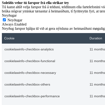
Soleiðis velur tú farspor frá ella strikar tey
Tú kanst altíð velja farspor frá á telduni, teldlinum ella fartelefonini v
brúka nógvar ymiskar tænastur á heimasíðum, tí fyritreytin fyri, at tæna
Neyðugar
Neyðugar
Always Enabled
Neyðug farspor hjálpa til við at gera nýtsluna av heimasíðuni møguliga.
Cookie
Duration
cookielawinfo-checkbox-analytics
11 months
cookielawinfo-checkbox-functional
11 months
cookielawinfo-checkbox-necessary
11 months
cookielawinfo-checkbox-others
11 months
cookielawinfo-checkbox-performance
11 months