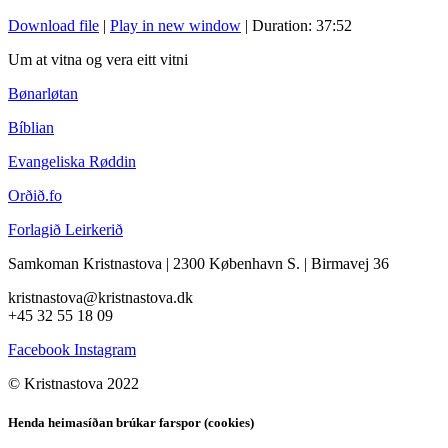
Download file
|
Play in new window
|
Duration: 37:52
Um at vitna og vera eitt vitni
Bønarløtan
Bíblian
Evangeliska Røddin
Orðið.fo
Forlagið Leirkerið
Samkoman Kristnastova
| 2300 København S.
|
Birmavej 36
kristnastova@kristnastova.dk
+45 32 55 18 0
9
Facebook
Instagram
© Kristnastova 2022
Henda heimasíðan brúkar farspor (cookies)