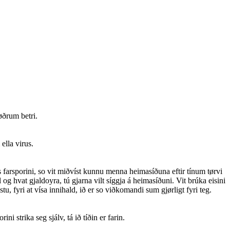
øðrum betri.
ella virus.
is farsporini, so vit miðvíst kunnu menna heimasíðuna eftir tínum tørvi
 og hvat gjaldoyra, tú gjarna vilt síggja á heimasíðuni. Vit brúka eisini
, fyri at vísa innihald, ið er so viðkomandi sum gjørligt fyri teg.
i strika seg sjálv, tá ið tíðin er farin.