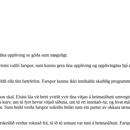
a tína uppliving so góða sum møguligt.
isini valfrí farspor, sum kunnu gera tína uppliving og upplivingina hjá 
teldli ella tíni fartelefon. Farspor kunnu ikki innihalda skaðilig programm 
n skal. Eisini fáa vit betri yvirlit yvir tína vitjan á heimasíðuni umveg
kurv, um tú fyrr hevur vitjað síðuna, um tú ert innritað-/ur, og hvat mál
 Sum heild verða farspor soleiðis brúkt sum ein partur av okkara tænastu
eiðið verður roknað frá, tá ið tú seinast var inni á heimasíðuni. Farsporin