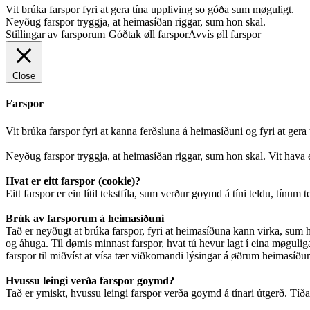
Vit brúka farspor fyri at gera tína uppliving so góða sum møguligt.
Neyðug farspor tryggja, at heimasíðan riggar, sum hon skal.
Stillingar av farsporum
Góðtak øll farspor
Avvís øll farspor
Close
Farspor
Vit brúka farspor fyri at kanna ferðsluna á heimasíðuni og fyri at ger
Neyðug farspor tryggja, at heimasíðan riggar, sum hon skal. Vit hava e
Hvat er eitt farspor (cookie)?
Eitt farspor er ein lítil tekstfíla, sum verður goymd á tíni teldu, tínum 
Brúk av farsporum á heimasíðuni
Tað er neyðugt at brúka farspor, fyri at heimasíðuna kann virka, sum ho
og áhuga. Til dømis minnast farspor, hvat tú hevur lagt í eina møguliga 
farspor til miðvíst at vísa tær viðkomandi lýsingar á øðrum heimasíðum.
Hvussu leingi verða farspor goymd?
Tað er ymiskt, hvussu leingi farspor verða goymd á tínari útgerð. Tíðarsk