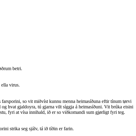
øðrum betri.
ella virus.
is farsporini, so vit miðvíst kunnu menna heimasíðuna eftir tínum tørvi
 og hvat gjaldoyra, tú gjarna vilt síggja á heimasíðuni. Vit brúka eisini
, fyri at vísa innihald, ið er so viðkomandi sum gjørligt fyri teg.
i strika seg sjálv, tá ið tíðin er farin.