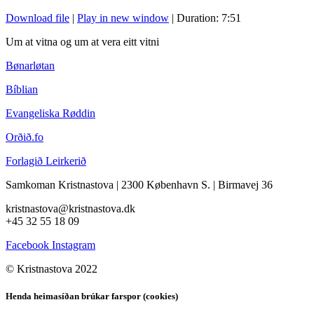
Download file
|
Play in new window
|
Duration: 7:51
Um at vitna og um at vera eitt vitni
Bønarløtan
Bíblian
Evangeliska Røddin
Orðið.fo
Forlagið Leirkerið
Samkoman Kristnastova
| 2300 København S.
|
Birmavej 36
kristnastova@kristnastova.dk
+45 32 55 18 0
9
Facebook
Instagram
© Kristnastova 2022
Henda heimasíðan brúkar farspor (cookies)