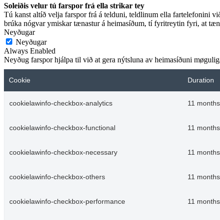
Soleiðis velur tú farspor frá ella strikar tey
Tú kanst altíð velja farspor frá á telduni, teldlinum ella fartelefonini v
brúka nógvar ymiskar tænastur á heimasíðum, tí fyritreytin fyri, at tæna
Neyðugar
Neyðugar
Always Enabled
Neyðug farspor hjálpa til við at gera nýtsluna av heimasíðuni møguliga.
Cookie
Duration
cookielawinfo-checkbox-analytics
11 months
cookielawinfo-checkbox-functional
11 months
cookielawinfo-checkbox-necessary
11 months
cookielawinfo-checkbox-others
11 months
cookielawinfo-checkbox-performance
11 months