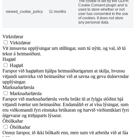
The cookie is set by the GDPR
Cookie Consent plugin and is
used to store whether or not
viewed_cookie_policy
11 months
user has consented to the use
of cookies. It does not store
any personal data.
Virkisførar
Virkisførar
Vit innsavna upplýsingar um stillingar, sum tú nýtir, og val, ið tú
tekur á heimasíðuni.
Hagtøl
Hagtøl
Farspor við hagtølum hjálpa heimasíðueigarum at skilja, hvussu
vitjandi samvirka við heimasíður við at savna og geva dulnevndar
upplýsingar.
Marknaðarførsla
Marknaðarførsla
Farspor við marknaðarførslu verða brúkt til at fylgja slóðini hjá
vitjandi tvørtur um heimasíður. Endamálið er at vísa lýsingar, sum
eru viðkomandi fyri einstaka brúkaran og harvið virðismiklari fyri
útgevarar og triðjaparts lýsarar.
Óbólkaðar
Óbólkaðar
Onnur farspor, ið ikki bólkaði enn, men sum vit arbeiða við at fáa