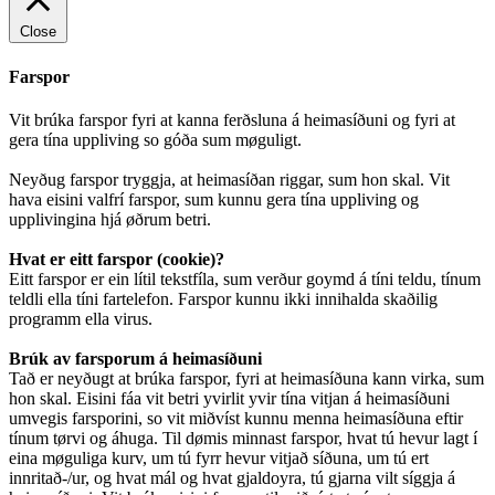
Close
Farspor
Vit brúka farspor fyri at kanna ferðsluna á heimasíðuni og fyri at
gera tína uppliving so góða sum møguligt.
Neyðug farspor tryggja, at heimasíðan riggar, sum hon skal. Vit
hava eisini valfrí farspor, sum kunnu gera tína uppliving og
upplivingina hjá øðrum betri.
Hvat er eitt farspor (cookie)?
Eitt farspor er ein lítil tekstfíla, sum verður goymd á tíni teldu, tínum
teldli ella tíni fartelefon. Farspor kunnu ikki innihalda skaðilig
programm ella virus.
Brúk av farsporum á heimasíðuni
Tað er neyðugt at brúka farspor, fyri at heimasíðuna kann virka, sum
hon skal. Eisini fáa vit betri yvirlit yvir tína vitjan á heimasíðuni
umvegis farsporini, so vit miðvíst kunnu menna heimasíðuna eftir
tínum tørvi og áhuga. Til dømis minnast farspor, hvat tú hevur lagt í
eina møguliga kurv, um tú fyrr hevur vitjað síðuna, um tú ert
innritað-/ur, og hvat mál og hvat gjaldoyra, tú gjarna vilt síggja á