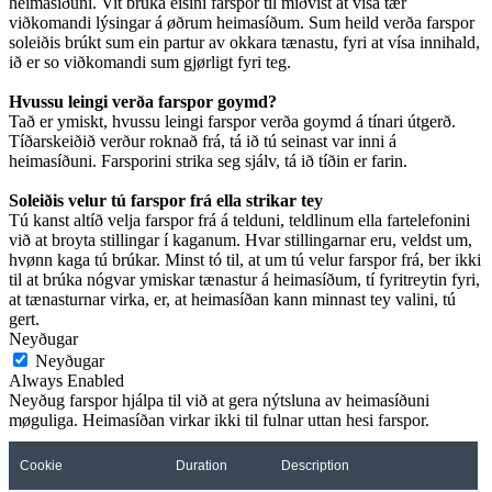
heimasíðuni. Vit brúka eisini farspor til miðvíst at vísa tær
viðkomandi lýsingar á øðrum heimasíðum. Sum heild verða farspor
soleiðis brúkt sum ein partur av okkara tænastu, fyri at vísa innihald,
ið er so viðkomandi sum gjørligt fyri teg.
Hvussu leingi verða farspor goymd?
Tað er ymiskt, hvussu leingi farspor verða goymd á tínari útgerð.
Tíðarskeiðið verður roknað frá, tá ið tú seinast var inni á
heimasíðuni. Farsporini strika seg sjálv, tá ið tíðin er farin.
Soleiðis velur tú farspor frá ella strikar tey
Tú kanst altíð velja farspor frá á telduni, teldlinum ella fartelefonini
við at broyta stillingar í kaganum. Hvar stillingarnar eru, veldst um,
hvønn kaga tú brúkar. Minst tó til, at um tú velur farspor frá, ber ikki
til at brúka nógvar ymiskar tænastur á heimasíðum, tí fyritreytin fyri,
at tænasturnar virka, er, at heimasíðan kann minnast tey valini, tú
gert.
Neyðugar
Neyðugar
Always Enabled
Neyðug farspor hjálpa til við at gera nýtsluna av heimasíðuni
møguliga. Heimasíðan virkar ikki til fulnar uttan hesi farspor.
Cookie
Duration
Description