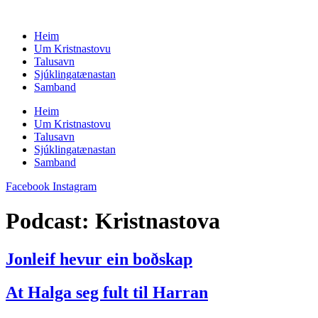
Skip
to
Heim
content
Um Kristnastovu
Talusavn
Sjúklingatænastan
Samband
Heim
Um Kristnastovu
Talusavn
Sjúklingatænastan
Samband
Facebook
Instagram
Podcast:
Kristnastova
Jonleif hevur ein boðskap
At Halga seg fult til Harran