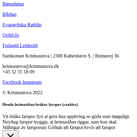
Bønarløtan
Bíblian
Evangeliska Røddin
Orðið.fo
Forlagið Leirkerið
Samkoman Kristnastova
| 2300 København S.
|
Birmavej 36
kristnastova@kristnastova.dk
+45 32 55 18 0
9
Facebook
Instagram
© Kristnastova 2022
Henda heimasíðan brúkar farspor (cookies)
Vit brúka farspor fyri at gera tína uppliving so góða sum møguligt.
Neyðug farspor tryggja, at heimasíðan riggar, sum hon skal.
Stillingar av farsporum
Góðtak øll farspor
Avvís øll farspor