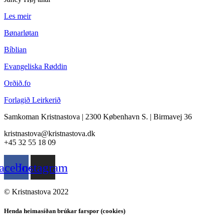
Les meir
Bønarløtan
Bíblian
Evangeliska Røddin
Orðið.fo
Forlagið Leirkerið
Samkoman Kristnastova
| 2300 København S.
|
Birmavej 36
kristnastova@kristnastova.dk
+45 32 55 18 0
9
acebook
Instagram
© Kristnastova 2022
Henda heimasíðan brúkar farspor (cookies)