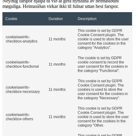
Neyðug farspor hjálpa til við at gera nýtsluna av heimasíðuni
møguliga. Heimasíðan virkar ikki til fulnar uttan hesi farspor.
Cookie
Duration
Description
This cookie is set by GDPR
Cookie Consent plugin. The
cookielawinfo-
11 months
cookie is used to store the user
checkbox-analytics
consent for the cookies in the
category "Analytics".
The cookie is set by GDPR
cookielawinfo-
cookie consent to record the
11 months
checkbox-functional
user consent for the cookies in
the category "Functional".
This cookie is set by GDPR
Cookie Consent plugin. The
cookielawinfo-
11 months
cookies is used to store the
checkbox-necessary
user consent for the cookies in
the category "Necessary".
This cookie is set by GDPR
Cookie Consent plugin. The
cookielawinfo-
11 months
cookie is used to store the user
checkbox-others
consent for the cookies in the
category "Other.
This cookie is set by GDPR