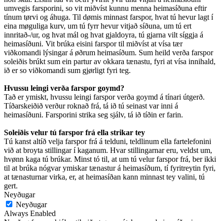
umvegis farsporini, so vit miðvíst kunnu menna heimasíðuna eftir
tínum tørvi og áhuga. Til dømis minnast farspor, hvat tú hevur lagt í
eina møguliga kurv, um tú fyrr hevur vitjað síðuna, um tú ert
innritað-/ur, og hvat mál og hvat gjaldoyra, tú gjarna vilt síggja á
heimasíðuni. Vit brúka eisini farspor til miðvíst at vísa tær
viðkomandi lýsingar á øðrum heimasíðum. Sum heild verða farspor
soleiðis brúkt sum ein partur av okkara tænastu, fyri at vísa innihald,
ið er so viðkomandi sum gjørligt fyri teg.
Hvussu leingi verða farspor goymd?
Tað er ymiskt, hvussu leingi farspor verða goymd á tínari útgerð.
Tíðarskeiðið verður roknað frá, tá ið tú seinast var inni á
heimasíðuni. Farsporini strika seg sjálv, tá ið tíðin er farin.
Soleiðis velur tú farspor frá ella strikar tey
Tú kanst altíð velja farspor frá á telduni, teldlinum ella fartelefonini
við at broyta stillingar í kaganum. Hvar stillingarnar eru, veldst um,
hvønn kaga tú brúkar. Minst tó til, at um tú velur farspor frá, ber ikki
til at brúka nógvar ymiskar tænastur á heimasíðum, tí fyritreytin fyri,
at tænasturnar virka, er, at heimasíðan kann minnast tey valini, tú
gert.
Neyðugar
Neyðugar
Always Enabled