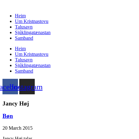
Skip
to
Heim
content
Um Kristnastovu
Talusavn
Sjúklingatænastan
Samband
Heim
Um Kristnastovu
Talusavn
Sjúklingatænastan
Samband
acebook
Instagram
Jancy Høj
Bøn
20 March 2015
Jancy Høj talar