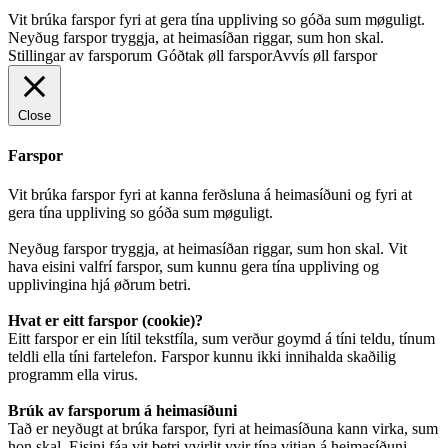
Vit brúka farspor fyri at gera tína uppliving so góða sum møguligt.
Neyðug farspor tryggja, at heimasíðan riggar, sum hon skal.
Stillingar av farsporum
Góðtak øll farspor
Avvís øll farspor
Close
Farspor
Vit brúka farspor fyri at kanna ferðsluna á heimasíðuni og fyri at
gera tína uppliving so góða sum møguligt.
Neyðug farspor tryggja, at heimasíðan riggar, sum hon skal. Vit
hava eisini valfrí farspor, sum kunnu gera tína uppliving og
upplivingina hjá øðrum betri.
Hvat er eitt farspor (cookie)?
Eitt farspor er ein lítil tekstfíla, sum verður goymd á tíni teldu, tínum
teldli ella tíni fartelefon. Farspor kunnu ikki innihalda skaðilig
programm ella virus.
Brúk av farsporum á heimasíðuni
Tað er neyðugt at brúka farspor, fyri at heimasíðuna kann virka, sum
hon skal. Eisini fáa vit betri yvirlit yvir tína vitjan á heimasíðuni