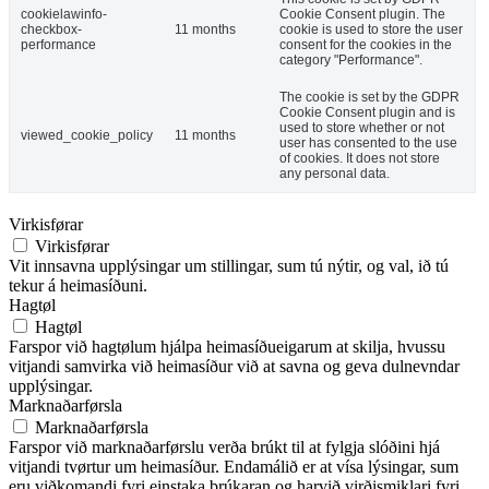
cookielawinfo-
Cookie Consent plugin. The
checkbox-
11 months
cookie is used to store the user
performance
consent for the cookies in the
category "Performance".
The cookie is set by the GDPR
Cookie Consent plugin and is
used to store whether or not
viewed_cookie_policy
11 months
user has consented to the use
of cookies. It does not store
any personal data.
Virkisførar
Virkisførar
Vit innsavna upplýsingar um stillingar, sum tú nýtir, og val, ið tú
tekur á heimasíðuni.
Hagtøl
Hagtøl
Farspor við hagtølum hjálpa heimasíðueigarum at skilja, hvussu
vitjandi samvirka við heimasíður við at savna og geva dulnevndar
upplýsingar.
Marknaðarførsla
Marknaðarførsla
Farspor við marknaðarførslu verða brúkt til at fylgja slóðini hjá
vitjandi tvørtur um heimasíður. Endamálið er at vísa lýsingar, sum
eru viðkomandi fyri einstaka brúkaran og harvið virðismiklari fyri