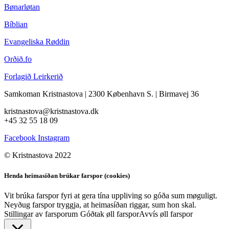
Bønarløtan
Bíblian
Evangeliska Røddin
Orðið.fo
Forlagið Leirkerið
Samkoman Kristnastova
| 2300 København S.
|
Birmavej 36
kristnastova@kristnastova.dk
+45 32 55 18 0
9
Facebook
Instagram
© Kristnastova 2022
Henda heimasíðan brúkar farspor (cookies)
Vit brúka farspor fyri at gera tína uppliving so góða sum møguligt.
Neyðug farspor tryggja, at heimasíðan riggar, sum hon skal.
Stillingar av farsporum
Góðtak øll farspor
Avvís øll farspor