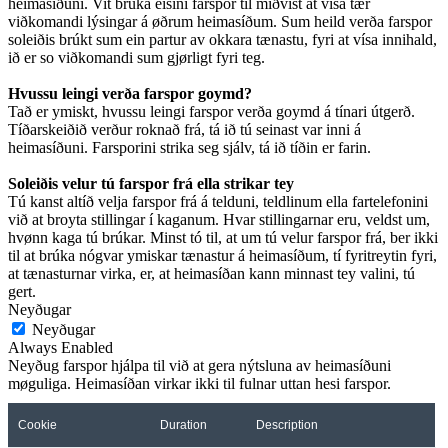
heimasíðuni. Vit brúka eisini farspor til miðvíst at vísa tær
viðkomandi lýsingar á øðrum heimasíðum. Sum heild verða farspor
soleiðis brúkt sum ein partur av okkara tænastu, fyri at vísa innihald,
ið er so viðkomandi sum gjørligt fyri teg.
Hvussu leingi verða farspor goymd?
Tað er ymiskt, hvussu leingi farspor verða goymd á tínari útgerð.
Tíðarskeiðið verður roknað frá, tá ið tú seinast var inni á
heimasíðuni. Farsporini strika seg sjálv, tá ið tíðin er farin.
Soleiðis velur tú farspor frá ella strikar tey
Tú kanst altíð velja farspor frá á telduni, teldlinum ella fartelefonini
við at broyta stillingar í kaganum. Hvar stillingarnar eru, veldst um,
hvønn kaga tú brúkar. Minst tó til, at um tú velur farspor frá, ber ikki
til at brúka nógvar ymiskar tænastur á heimasíðum, tí fyritreytin fyri,
at tænasturnar virka, er, at heimasíðan kann minnast tey valini, tú
gert.
Neyðugar
Neyðugar
Always Enabled
Neyðug farspor hjálpa til við at gera nýtsluna av heimasíðuni
møguliga. Heimasíðan virkar ikki til fulnar uttan hesi farspor.
Cookie
Duration
Description