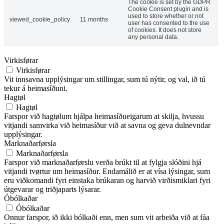
The cookie is set by the GDPR
Cookie Consent plugin and is
used to store whether or not
viewed_cookie_policy
11 months
user has consented to the use
of cookies. It does not store
any personal data.
Virkisførar
Virkisførar
Vit innsavna upplýsingar um stillingar, sum tú nýtir, og val, ið tú
tekur á heimasíðuni.
Hagtøl
Hagtøl
Farspor við hagtølum hjálpa heimasíðueigarum at skilja, hvussu
vitjandi samvirka við heimasíður við at savna og geva dulnevndar
upplýsingar.
Marknaðarførsla
Marknaðarførsla
Farspor við marknaðarførslu verða brúkt til at fylgja slóðini hjá
vitjandi tvørtur um heimasíður. Endamálið er at vísa lýsingar, sum
eru viðkomandi fyri einstaka brúkaran og harvið virðismiklari fyri
útgevarar og triðjaparts lýsarar.
Óbólkaðar
Óbólkaðar
Onnur farspor, ið ikki bólkaði enn, men sum vit arbeiða við at fáa