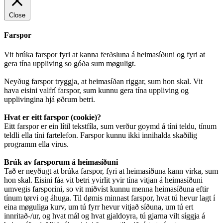
Close
Farspor
Vit brúka farspor fyri at kanna ferðsluna á heimasíðuni og fyri at
gera tína uppliving so góða sum møguligt.
Neyðug farspor tryggja, at heimasíðan riggar, sum hon skal. Vit
hava eisini valfrí farspor, sum kunnu gera tína uppliving og
upplivingina hjá øðrum betri.
Hvat er eitt farspor (cookie)?
Eitt farspor er ein lítil tekstfíla, sum verður goymd á tíni teldu, tínum
teldli ella tíni fartelefon. Farspor kunnu ikki innihalda skaðilig
programm ella virus.
Brúk av farsporum á heimasíðuni
Tað er neyðugt at brúka farspor, fyri at heimasíðuna kann virka, sum
hon skal. Eisini fáa vit betri yvirlit yvir tína vitjan á heimasíðuni
umvegis farsporini, so vit miðvíst kunnu menna heimasíðuna eftir
tínum tørvi og áhuga. Til dømis minnast farspor, hvat tú hevur lagt í
eina møguliga kurv, um tú fyrr hevur vitjað síðuna, um tú ert
innritað-/ur, og hvat mál og hvat gjaldoyra, tú gjarna vilt síggja á