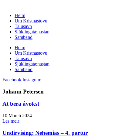
Skip
to
Heim
content
Um Kristnastovu
Talusavn
Sjúklingatænastan
Samband
Heim
Um Kristnastovu
Talusavn
Sjúklingatænastan
Samband
Facebook
Instagram
Johann Petersen
At bera ávøkst
10 March 2024
Les meir
Undirvísing: Nehemias – 4. partur