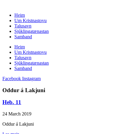
Skip
to
Heim
content
Um Kristnastovu
Talusavn
Sjúklingatænastan
Samband
Heim
Um Kristnastovu
Talusavn
Sjúklingatænastan
Samband
Facebook
Instagram
Oddur á Lakjuni
Heb. 11
24 March 2019
Oddur á Lakjuni