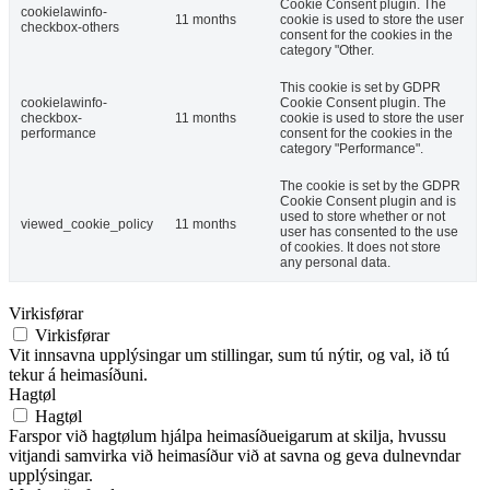
Cookie Consent plugin. The
cookielawinfo-
11 months
cookie is used to store the user
checkbox-others
consent for the cookies in the
category "Other.
This cookie is set by GDPR
cookielawinfo-
Cookie Consent plugin. The
checkbox-
11 months
cookie is used to store the user
performance
consent for the cookies in the
category "Performance".
The cookie is set by the GDPR
Cookie Consent plugin and is
used to store whether or not
viewed_cookie_policy
11 months
user has consented to the use
of cookies. It does not store
any personal data.
Virkisførar
Virkisførar
Vit innsavna upplýsingar um stillingar, sum tú nýtir, og val, ið tú
tekur á heimasíðuni.
Hagtøl
Hagtøl
Farspor við hagtølum hjálpa heimasíðueigarum at skilja, hvussu
vitjandi samvirka við heimasíður við at savna og geva dulnevndar
upplýsingar.