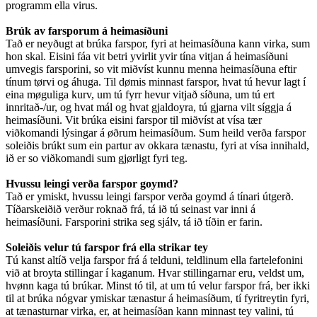
programm ella virus.
Brúk av farsporum á heimasíðuni
Tað er neyðugt at brúka farspor, fyri at heimasíðuna kann virka, sum
hon skal. Eisini fáa vit betri yvirlit yvir tína vitjan á heimasíðuni
umvegis farsporini, so vit miðvíst kunnu menna heimasíðuna eftir
tínum tørvi og áhuga. Til dømis minnast farspor, hvat tú hevur lagt í
eina møguliga kurv, um tú fyrr hevur vitjað síðuna, um tú ert
innritað-/ur, og hvat mál og hvat gjaldoyra, tú gjarna vilt síggja á
heimasíðuni. Vit brúka eisini farspor til miðvíst at vísa tær
viðkomandi lýsingar á øðrum heimasíðum. Sum heild verða farspor
soleiðis brúkt sum ein partur av okkara tænastu, fyri at vísa innihald,
ið er so viðkomandi sum gjørligt fyri teg.
Hvussu leingi verða farspor goymd?
Tað er ymiskt, hvussu leingi farspor verða goymd á tínari útgerð.
Tíðarskeiðið verður roknað frá, tá ið tú seinast var inni á
heimasíðuni. Farsporini strika seg sjálv, tá ið tíðin er farin.
Soleiðis velur tú farspor frá ella strikar tey
Tú kanst altíð velja farspor frá á telduni, teldlinum ella fartelefonini
við at broyta stillingar í kaganum. Hvar stillingarnar eru, veldst um,
hvønn kaga tú brúkar. Minst tó til, at um tú velur farspor frá, ber ikki
til at brúka nógvar ymiskar tænastur á heimasíðum, tí fyritreytin fyri,
at tænasturnar virka, er, at heimasíðan kann minnast tey valini, tú