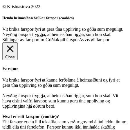
© Kristnastova 2022
Henda heimasíðan brúkar farspor (cookies)
Vit brúka farspor fyri at gera tína uppliving so góða sum møguligt.
Neyðug farspor tryggja, at heimasíðan riggar, sum hon skal.
Stillingar av farsporum
Góðtak øll farspor
Avvís øll farspor
Close
Farspor
Vit brúka farspor fyri at kanna ferðsluna á heimasíðuni og fyri at
gera tína uppliving so góða sum møguligt.
Neyðug farspor tryggja, at heimasíðan riggar, sum hon skal. Vit
hava eisini valfrí farspor, sum kunnu gera tína uppliving og
upplivingina hjá øðrum betri.
Hvat er eitt farspor (cookie)?
Eitt farspor er ein lítil tekstfíla, sum verður goymd á tíni teldu, tínum
teldli ella tíni fartelefon. Farspor kunnu ikki innihalda skaðilig