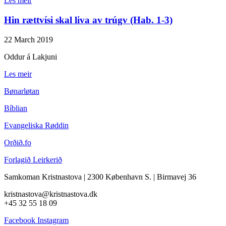
Les meir
Hin rættvísi skal liva av trúgv (Hab. 1-3)
22 March 2019
Oddur á Lakjuni
Les meir
Bønarløtan
Bíblian
Evangeliska Røddin
Orðið.fo
Forlagið Leirkerið
Samkoman Kristnastova
| 2300 København S.
|
Birmavej 36
kristnastova@kristnastova.dk
+45 32 55 18 0
9
Facebook
Instagram