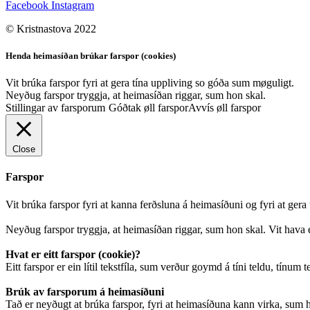
Facebook
Instagram
© Kristnastova 2022
Henda heimasíðan brúkar farspor (cookies)
Vit brúka farspor fyri at gera tína uppliving so góða sum møguligt.
Neyðug farspor tryggja, at heimasíðan riggar, sum hon skal.
Stillingar av farsporum
Góðtak øll farspor
Avvís øll farspor
Close
Farspor
Vit brúka farspor fyri at kanna ferðsluna á heimasíðuni og fyri at ger
Neyðug farspor tryggja, at heimasíðan riggar, sum hon skal. Vit hava e
Hvat er eitt farspor (cookie)?
Eitt farspor er ein lítil tekstfíla, sum verður goymd á tíni teldu, tínum 
Brúk av farsporum á heimasíðuni
Tað er neyðugt at brúka farspor, fyri at heimasíðuna kann virka, sum ho