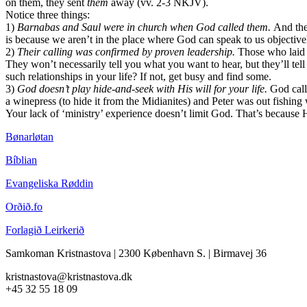
on them, they sent
them
away (vv. 2-3 NKJV).
Notice three things:
1)
Barnabas and Saul were in church when God called them.
And the
is because we aren’t in the place where God can speak to us objective
2)
Their calling was confirmed by proven leadership.
Those who laid h
They won’t necessarily tell you what you want to hear, but they’ll te
such relationships in your life? If not, get busy and find some.
3)
God doesn’t play hide-and-seek with His will for your life.
God call
a winepress (to hide it from the Midianites) and Peter was out fishin
Your lack of ‘ministry’ experience doesn’t limit God. That’s because He
Bønarløtan
Bíblian
Evangeliska Røddin
Orðið.fo
Forlagið Leirkerið
Samkoman Kristnastova
| 2300 København S.
|
Birmavej 36
kristnastova@kristnastova.dk
+45 32 55 18 0
9