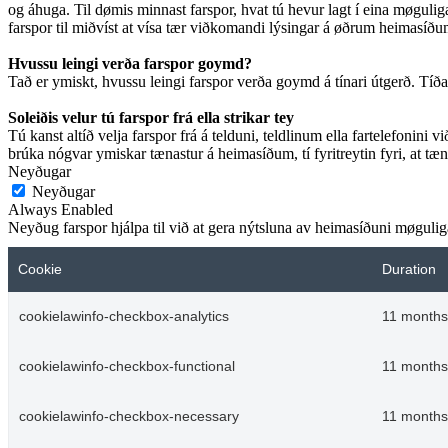
og áhuga. Til dømis minnast farspor, hvat tú hevur lagt í eina møguliga 
farspor til miðvíst at vísa tær viðkomandi lýsingar á øðrum heimasíðum.
Hvussu leingi verða farspor goymd?
Tað er ymiskt, hvussu leingi farspor verða goymd á tínari útgerð. Tíðarsk
Soleiðis velur tú farspor frá ella strikar tey
Tú kanst altíð velja farspor frá á telduni, teldlinum ella fartelefonini v
brúka nógvar ymiskar tænastur á heimasíðum, tí fyritreytin fyri, at tæna
Neyðugar
Neyðugar
Always Enabled
Neyðug farspor hjálpa til við at gera nýtsluna av heimasíðuni møguliga.
Cookie
Duration
cookielawinfo-checkbox-analytics
11 months
cookielawinfo-checkbox-functional
11 months
cookielawinfo-checkbox-necessary
11 months