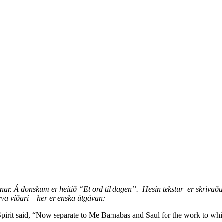
r. Á donskum er heitið “Et ord til dagen”. Hesin tekstur er skrivaður 
geva víðari – her er enska útgávan:
 Spirit said, “Now separate to Me Barnabas and Saul for the work to w