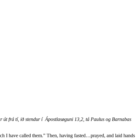
út frá tí, ið stendur í Ápostlasøguni 13,2, tá Paulus og Barnabas
hich I have called them.” Then, having fasted…prayed, and laid hands