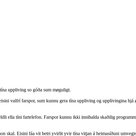
a tína uppliving so góða sum møguligt.
isini valfrí farspor, sum kunnu gera tína uppliving og upplivingina hjá 
teldli ella tíni fartelefon. Farspor kunnu ikki innihalda skaðilig programm 
n skal. Eisini fáa vit betri yvirlit yvir tína vitjan á heimasíðuni umveg