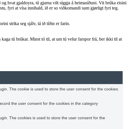
 og hvat gjaldoyra, tú gjarna vilt síggja á heimasíðuni. Vit brúka eisini
, fyri at vísa innihald, ið er so viðkomandi sum gjørligt fyri teg.
i strika seg sjálv, tá ið tíðin er farin.
aga tú brúkar. Minst tó til, at um tú velur farspor frá, ber ikki til at
in. The cookie is used to store the user consent for the cookies
ecord the user consent for the cookies in the category
in. The cookies is used to store the user consent for the