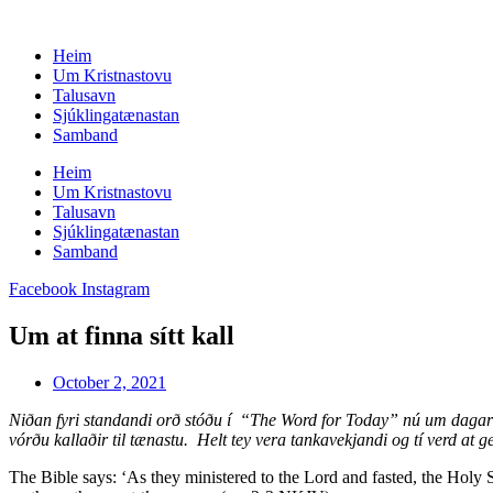
Skip
to
Heim
content
Um Kristnastovu
Talusavn
Sjúklingatænastan
Samband
Heim
Um Kristnastovu
Talusavn
Sjúklingatænastan
Samband
Facebook
Instagram
Um at finna sítt kall
October 2, 2021
Niðan fyri standandi orð stóðu í “The Word for Today” nú um dagarna
vórðu kallaðir til tænastu. Helt tey vera tankavekjandi og tí verd at 
The Bible says: ‘As they ministered to the Lord and fasted, the Holy