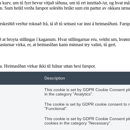
kurv, um tú fyrr hevur vitjað síðuna, um tú ert innritað-/ur, og hvat mál
 Sum heild verða farspor soleiðis brúkt sum ein partur av okkara tænastu
eiðið verður roknað frá, tá ið tú seinast var inni á heimasíðuni. Farsporin
ið at broyta stillingar í kaganum. Hvar stillingarnar eru, veldst um, hvønn k
sturnar virka, er, at heimasíðan kann minnast tey valini, tú gert.
 Heimasíðan virkar ikki til fulnar uttan hesi farspor.
Description
This cookie is set by GDPR Cookie Consent plug
in the category "Analytics".
The cookie is set by GDPR cookie consent to r
"Functional".
This cookie is set by GDPR Cookie Consent plug
cookies in the category "Necessary".