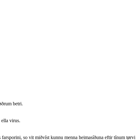
øðrum betri.
ella virus.
is farsporini, so vit miðvíst kunnu menna heimasíðuna eftir tínum tørvi